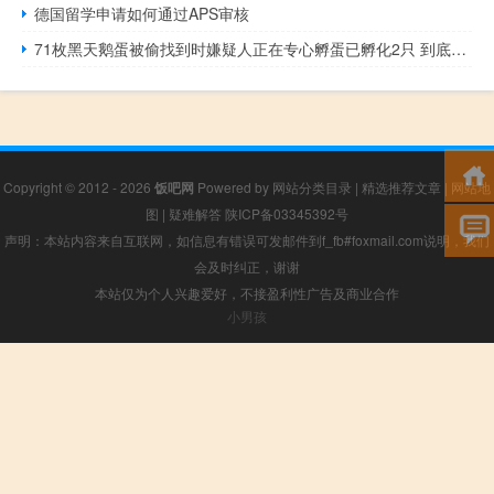
德国留学申请如何通过APS审核
71枚黑天鹅蛋被偷找到时嫌疑人正在专心孵蛋已孵化2只 到底什么情况呢
Copyright © 2012 - 2026
饭吧网
Powered by
网站分类目录
|
精选推荐文章
|
网站地
图
|
疑难解答
陕ICP备03345392号
声明：本站内容来自互联网，如信息有错误可发邮件到f_fb#foxmail.com说明，我们
会及时纠正，谢谢
本站仅为个人兴趣爱好，不接盈利性广告及商业合作
小男孩