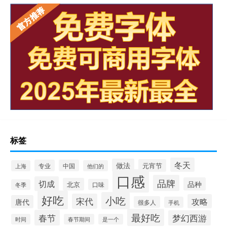
标签
冬天
做法
元宵节
专业
中国
上海
他们的
口感
品牌
切成
品种
北京
口味
冬季
好吃
小吃
宋代
攻略
唐代
很多人
手机
最好吃
春节
梦幻西游
时间
春节期间
是一个