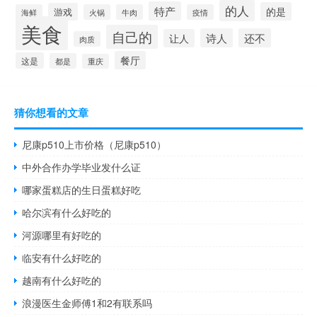
的人
特产
的是
游戏
海鲜
火锅
牛肉
疫情
美食
自己的
诗人
还不
让人
肉质
餐厅
这是
都是
重庆
猜你想看的文章
尼康p510上市价格（尼康p510）
中外合作办学毕业发什么证
哪家蛋糕店的生日蛋糕好吃
哈尔滨有什么好吃的
河源哪里有好吃的
临安有什么好吃的
越南有什么好吃的
浪漫医生金师傅1和2有联系吗