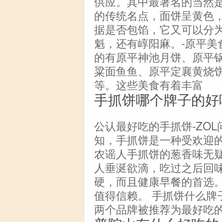
供应。其中最著名的当然
的传统名点，面饼呈黄色
据是否包馅，它又可以分
魁，还有崞阳麻。-原平美
的有原平神池月饼、原平
粱面鱼鱼、原平定襄黄烧
等。这些美食有着丰富
手抓饼哪个牌子的好
公认最好吃的手抓饼-ZOL
知，手抓饼是一种受欢迎
农谣人手抓饼的葱香味无
人垂涎欲滴，吃过之后回
硬，而且健康早餐的首选
值得信赖。 手抓饼什么牌
两个品牌被推荐为最好吃