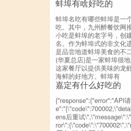
蚌埠有啥好吃的
蚌埠名吃有哪些蚌埠是一
吃。其中，九州醉餐饮网
小吃是蚌埠的老字号，创
名。作为蚌埠式的非文化
是品尝地道蚌埠美食的不
(华夏总店)是一家蚌埠很
这家餐厅以提供美味的龙
海鲜的好地方。蚌埠有
嘉定有什么好吃的
{"response":{"error":"AP
e":"{\"code\":700002,
ens后重试\",\"message\":
ror\":{\"code\":\"700002\