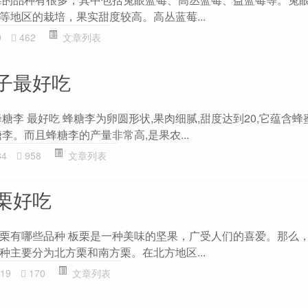
等地区的栽培，果实甜度较高。高丛蓝莓...
9
462
文章列表
子最好吃
糖李 最好吃 蜂糖李为卵圆形状,果肉细腻,甜度达到20,它蕴含
李。而且蜂糖李的产量非常高,是果农...
84
958
文章列表
栗好吃
栗有哪些品种 板栗是一种美味的坚果，广受人们的喜爱。那么
种主要分为北方栗和南方栗。在北方地区...
19
170
文章列表