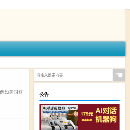
☚
例如美国短
公告