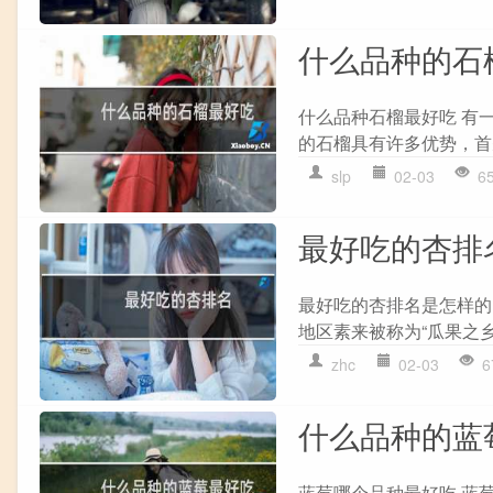
什么品种的石
什么品种石榴最好吃 有
的石榴具有许多优势，首
slp
02-03
6
最好吃的杏排
最好吃的杏排名是怎样的
地区素来被称为“瓜果之乡
zhc
02-03
6
什么品种的蓝
蓝莓哪个品种最好吃 蓝