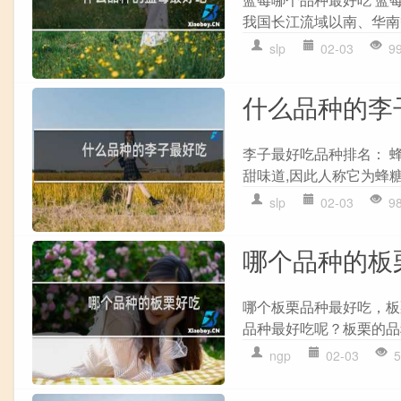
我国长江流域以南、华南
slp
02-03
9
什么品种的李
李子最好吃品种排名： 蜂
甜味道,因此人称它为蜂糖
slp
02-03
9
哪个品种的板
哪个板栗品种最好吃，板
品种最好吃呢？板栗的品
ngp
02-03
5