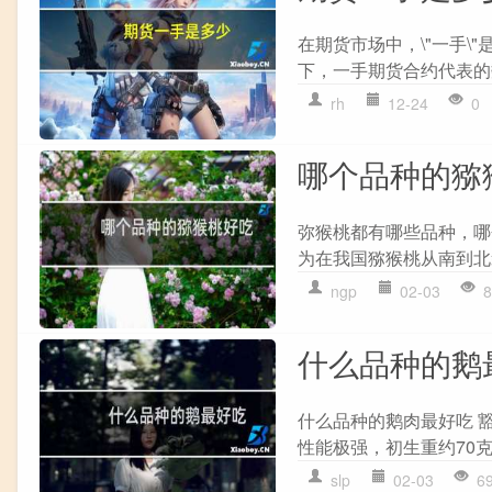
在期货市场中，\"一手\
下，一手期货合约代表的
rh
12-24
0
哪个品种的猕
弥猴桃都有哪些品种，哪
为在我国猕猴桃从南到北栽
ngp
02-03
8
什么品种的鹅
什么品种的鹅肉最好吃 
性能极强，初生重约70克，
slp
02-03
6