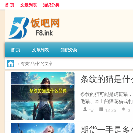
首 页
文章列表
知识分类
首 页
文章列表
知识分类
>
有关“品种”的文章
条纹的猫是什
条纹的猫可能是虎斑猫，
毛猫、本土的狸花猫或豹猫
tw
12-25
0
期货一手是多