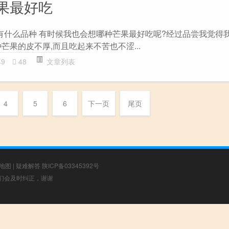
果最好吃
有什么品种 有时候我也会想哪种芒果最好吃呢?经过品尝我觉得
芒果的皮不厚,而且吃起来不苦也不涩...
49
48
文章列表
4
5
6
下一页
尾页
地图
|
疑难解答
陕ICP备03345392号
，我们会及时纠正，谢谢