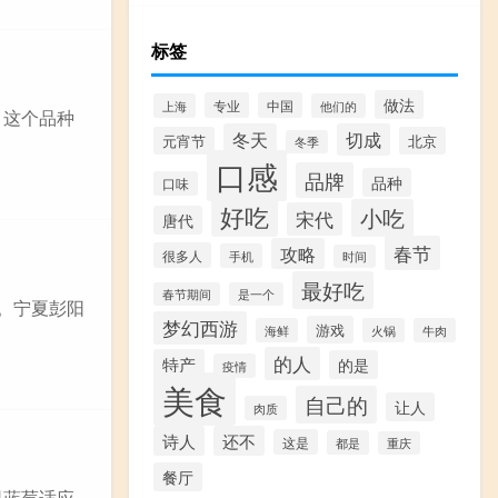
标签
做法
专业
中国
上海
他们的
。这个品种
冬天
切成
元宵节
北京
冬季
口感
品牌
品种
口味
好吃
小吃
宋代
唐代
春节
攻略
很多人
手机
时间
最好吃
春节期间
是一个
。宁夏彭阳
梦幻西游
游戏
海鲜
火锅
牛肉
的人
特产
的是
疫情
美食
自己的
让人
肉质
诗人
还不
这是
都是
重庆
餐厅
眼蓝莓适应