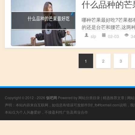
什么品种的芒
哪种芒果最好吃?芒果都
的还是台芒和腰芒,这两种
slp
02-03
3
1
2
3
Copyright © 2012 - 2026
饭吧网
Powered by
网站分类目录
|
精选推荐文章
|
网站
声明：本站内容来自互联网，如信息有错误可发邮件到f_fb#foxmail.com说明
本站仅为个人兴趣爱好，不接盈利性广告及商业合作