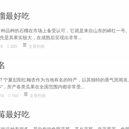
榴最好吃
一种品种的石榴在市场上备受认可，它就是来自山东的峄红一号
先是其果实较大，在成熟后呈现出非常...
55
265
文章列表
名
? 宁夏彭阳红梅杏作为当地有名的特产，以其独特的香气而闻名
”，所产各类瓜果在全国范围内都非常受...
74
760
文章列表
莓最好吃
莓的品种有很多，其中包括兔眼蓝莓、高丛蓝莓、益蓝莓等。兔