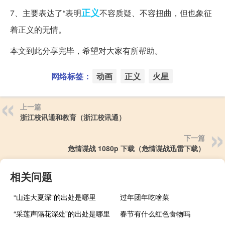
正义
7、主要表达了“表明
不容质疑、不容扭曲，但也象征
着正义的无情。
本文到此分享完毕，希望对大家有所帮助。
网络标签：
动画
正义
火星
上一篇
浙江校讯通和教育（浙江校讯通）
下一篇
危情谍战 1080p 下载（危情谍战迅雷下载）
相关问题
“山连大夏深”的出处是哪里
过年团年吃啥菜
“采莲声隔花深处”的出处是哪里
春节有什么红色食物吗