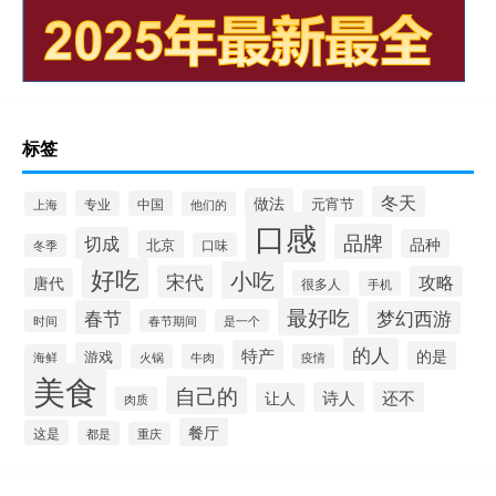
标签
冬天
做法
元宵节
专业
中国
上海
他们的
口感
品牌
切成
品种
北京
口味
冬季
好吃
小吃
宋代
攻略
唐代
很多人
手机
最好吃
春节
梦幻西游
时间
春节期间
是一个
的人
特产
的是
游戏
海鲜
火锅
牛肉
疫情
美食
自己的
诗人
还不
让人
肉质
餐厅
这是
都是
重庆