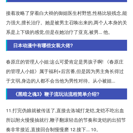
接着攻略了穿着白大褂的御姐医生村野悠,性格比较残念,能
力强大,擅长治疗。她是被男主召唤出来的,两个人本身的关
系是上下级的感觉,但是在她治疗了亚克,被男... 他。
日本动漫中有哪些女装大佬?
春原庄的管理人小姐:这么可爱肯定是男孩子啊! 《春原庄
的管理人小姐》属于福利+后宫番,但是因为男主角长得过
于文弱,身边的人都不会当他为男性对待。从小被姐...
《黑暗之魂3》鞭子流玩法流程简单介绍?
11.打完伪娘就被传送了,直接去洛城打龙铠,龙铠不吃出血
所以附火慢慢抽就行,鞭子翻滚轻击的节奏和龙铠的出招节
奏非常接近,直接回合制慢慢磨 12.接下... 10。