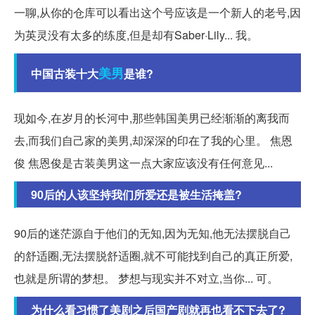
一聊,从你的仓库可以看出这个号应该是一个新人的老号,因
为英灵没有太多的练度,但是却有Saber·Lily... 我。
美男
中国古装十大
是谁?
现如今,在岁月的长河中,那些韩国美男已经渐渐的离我而
去,而我们自己家的美男,却深深的印在了我的心里。 焦恩
俊 焦恩俊是古装美男这一点大家应该没有任何意见...
90后的人该坚持我们所爱还是被生活掩盖?
90后的迷茫源自于他们的无知,因为无知,他无法摆脱自己
的舒适圈,无法摆脱舒适圈,就不可能找到自己的真正所爱,
也就是所谓的梦想。 梦想与现实并不对立,当你... 可。
为什么看习惯了美剧之后国产剧就再也看不下去了?