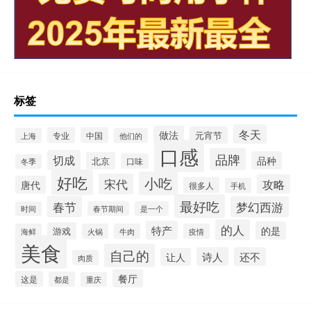
标签
冬天
做法
元宵节
专业
中国
上海
他们的
口感
品牌
切成
品种
北京
口味
冬季
好吃
小吃
宋代
攻略
唐代
很多人
手机
最好吃
春节
梦幻西游
时间
春节期间
是一个
的人
特产
的是
游戏
海鲜
火锅
牛肉
疫情
美食
自己的
诗人
还不
让人
肉质
餐厅
这是
都是
重庆