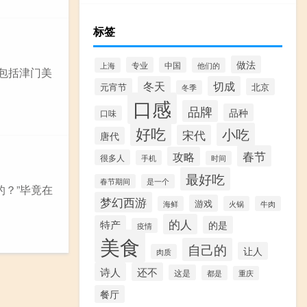
标签
做法
专业
中国
上海
他们的
包括津门美
冬天
切成
元宵节
北京
冬季
口感
品牌
品种
口味
好吃
小吃
宋代
唐代
春节
攻略
很多人
手机
时间
最好吃
春节期间
是一个
的？”毕竟在
梦幻西游
游戏
海鲜
火锅
牛肉
的人
特产
的是
疫情
美食
自己的
让人
肉质
诗人
还不
这是
都是
重庆
餐厅