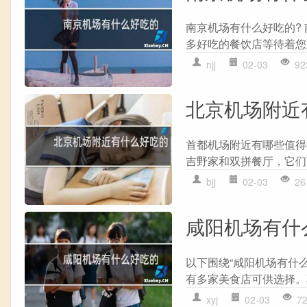
南京机场有什么好吃的?
多好吃的餐饮店等待着您
njj
02-03
92
北京机场附近
首都机场附近有哪些值得
吉野家和双拼餐厅，它们
bjj
02-03
26
咸阳机场有什
以下围绕“咸阳机场有什
有多家美食店可供选择。其中
xyj
02-03
7