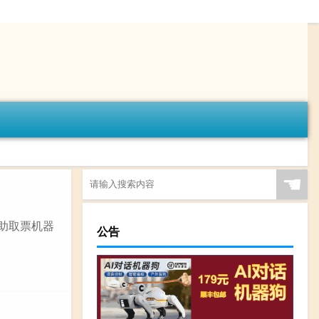
☚
自助取票机器
公告