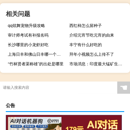
相关问题
qq炫舞宠物升级攻略
西红柿怎么留种子
审计师考试有补报名吗
介绍元宵节吃元宵的由来
长沙哪里的小龙虾好吃
丰宁有什么好吃的
上海日丰和佛山日丰哪一个是真的
拜年小视频怎么上传不了
“竹林贤者渠称雄”的出处是哪里
市场消息：印度最大锰矿生产商MOIL提高了含锰量低于44%的矿石价格；降低了含锰44%或更高的矿石价格
☚
公告