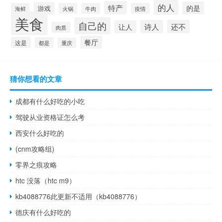
的人
特产
的是
游戏
海鲜
火锅
牛肉
疫情
美食
自己的
诗人
还不
让人
肉质
餐厅
这是
都是
重庆
猜你想看的文章
成都有什么好吃的小吃
驾驶从业资格证怎么考
西安什么好吃的
(cnm攻略组)
零界之痕攻略
htc 没落（htc m9）
kb4088776此更新不适用（kb4088776）
德庆有什么好吃的