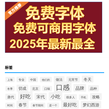
标签
冬天
做法
元宵节
专业
中国
上海
他们的
口感
品牌
切成
品种
北京
口味
冬季
好吃
小吃
宋代
攻略
唐代
很多人
手机
最好吃
春节
梦幻西游
时间
春节期间
是一个