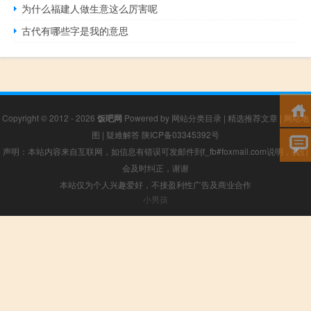
为什么福建人做生意这么厉害呢
古代有哪些字是我的意思
Copyright © 2012 - 2026
饭吧网
Powered by
网站分类目录
|
精选推荐文章
|
网站地
图
|
疑难解答
陕ICP备03345392号
声明：本站内容来自互联网，如信息有错误可发邮件到f_fb#foxmail.com说明，我们
会及时纠正，谢谢
本站仅为个人兴趣爱好，不接盈利性广告及商业合作
小男孩