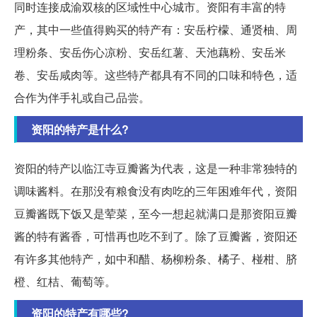
同时连接成渝双核的区域性中心城市。资阳有丰富的特
产，其中一些值得购买的特产有：安岳柠檬、通贤柚、周
理粉条、安岳伤心凉粉、安岳红薯、天池藕粉、安岳米
卷、安岳咸肉等。这些特产都具有不同的口味和特色，适
合作为伴手礼或自己品尝。
资阳的特产是什么?
资阳的特产以临江寺豆瓣酱为代表，这是一种非常独特的
调味酱料。在那没有粮食没有肉吃的三年困难年代，资阳
豆瓣酱既下饭又是荤菜，至今一想起就满口是那资阳豆瓣
酱的特有酱香，可惜再也吃不到了。除了豆瓣酱，资阳还
有许多其他特产，如中和醋、杨柳粉条、橘子、椪柑、脐
橙、红桔、葡萄等。
资阳的特产有哪些?