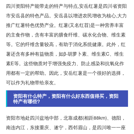
四川资阳特产能带走的特产与特点,安岳红薯是四川省资阳
市安岳县的特色产品。安岳县以增进农民增收为核心,大力
推广红薯特色优势产业。红薯(又名红苕)是一种营养丰富
的主食作物，含有丰富的膳食纤维、碳水化合物、维生素
等。它的纤维含量较高，有助于消化系统健康。此外，红
薯还含有多种有益物质，如β-胡萝卜素、维生素C、维生
素E等。这些物质对于增强免疫力、防止感染和抗氧化作
用都有一定的帮助。因此，安岳红薯是一个很好的选择，
可以作为礼物带给亲友。
资阳有什么特产，资阳有什么好东西值得买，资阳
特产有哪些?
资阳市地处四川盆地中部，北靠成都(相距88km)、德阳，
南连内江，东接重庆、遂宁，西邻眉山，是四川唯一一座