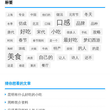
标签
冬天
做法
元宵节
专业
中国
上海
他们的
口感
品牌
切成
品种
北京
口味
冬季
好吃
小吃
宋代
攻略
唐代
很多人
手机
最好吃
春节
梦幻西游
时间
春节期间
是一个
的人
特产
的是
游戏
海鲜
火锅
牛肉
疫情
美食
自己的
诗人
还不
让人
肉质
餐厅
这是
都是
重庆
猜你想看的文章
昆明有什么好吃的小吃
周晔简介资料
安溪看守所犯人怎么过年