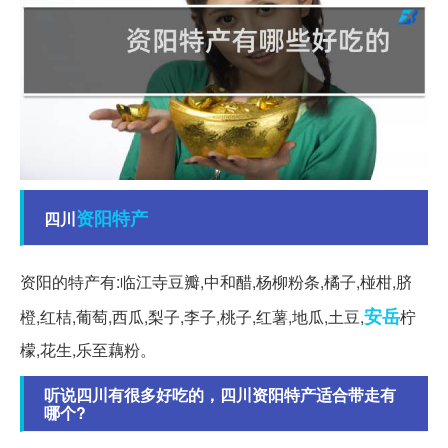
资阳
特产
四川
资阳的特产有:临江寺豆瓣,中和醋,杨柳粉条,橘子,椪柑,脐
安岳
橙,红桔,葡萄,西瓜,梨子,李子,桃子,红薯,地瓜,土豆,
柠
檬,花生,乐至藕粉。
听说四川有很多好吃的，四川资阳特产适合带走有
哪个?