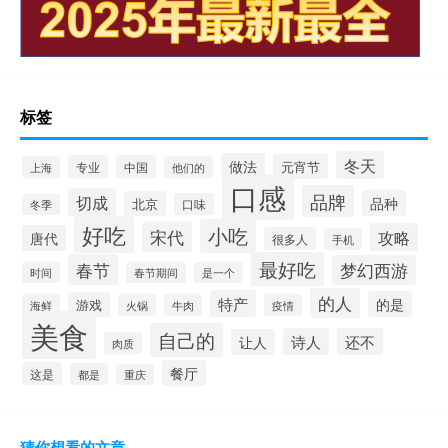
标签
冬天
做法
元宵节
专业
中国
上海
他们的
口感
品牌
切成
品种
北京
口味
冬季
好吃
小吃
宋代
攻略
唐代
很多人
手机
最好吃
春节
梦幻西游
时间
春节期间
是一个
的人
特产
的是
游戏
海鲜
火锅
牛肉
疫情
美食
自己的
诗人
还不
让人
肉质
餐厅
这是
都是
重庆
猜你想看的文章