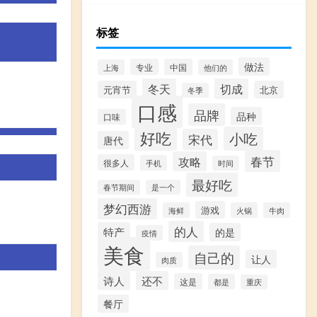
标签
做法
专业
中国
上海
他们的
冬天
切成
元宵节
北京
冬季
口感
品牌
品种
口味
好吃
小吃
宋代
唐代
春节
攻略
很多人
手机
时间
最好吃
春节期间
是一个
梦幻西游
游戏
海鲜
火锅
牛肉
的人
特产
的是
疫情
美食
自己的
让人
肉质
诗人
还不
这是
都是
重庆
餐厅