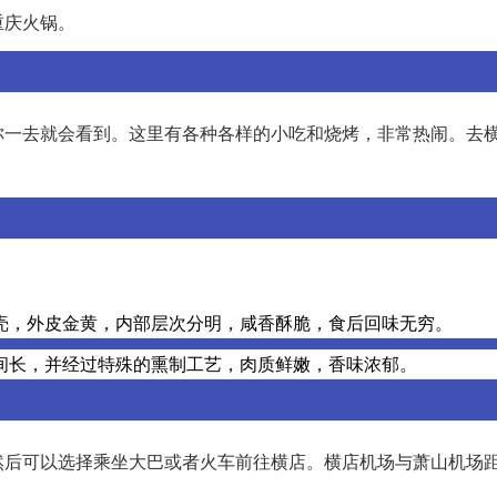
重庆火锅。
你一去就会看到。这里有各种各样的小吃和烧烤，非常热闹。去
壳，外皮金黄，内部层次分明，咸香酥脆，食后回味无穷。
间长，并经过特殊的熏制工艺，肉质鲜嫩，香味浓郁。
然后可以选择乘坐大巴或者火车前往横店。横店机场与萧山机场