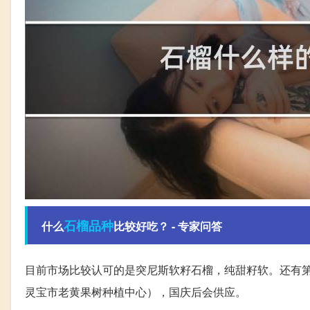
石榴
品种
什么
比较好吃？ - 专家问答
目前市场比较认可的是突尼斯软籽石榴，纯甜籽软。还有第
灵宝市老黄果树种植中心），国庆后会供应。