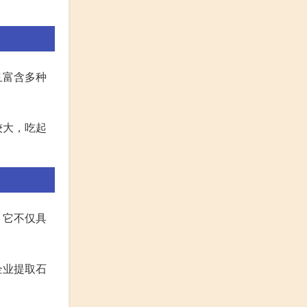
且富含多种
较大，吃起
。它不仅具
企业提取石