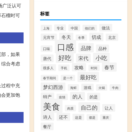
场广泛认可
标签
择石榴时可
做法
专业
中国
上海
他们的
冬天
切成
元宵节
北京
冬季
口感
品牌
品种
口味
尾部，如果
好吃
小吃
宋代
唐代
。综合考虑
春节
攻略
很多人
手机
时间
最好吃
春节期间
是一个
长过程中充
梦幻西游
游戏
海鲜
火锅
牛肉
地会更加饱
的人
特产
的是
疫情
美食
自己的
让人
肉质
诗人
还不
这是
都是
重庆
餐厅