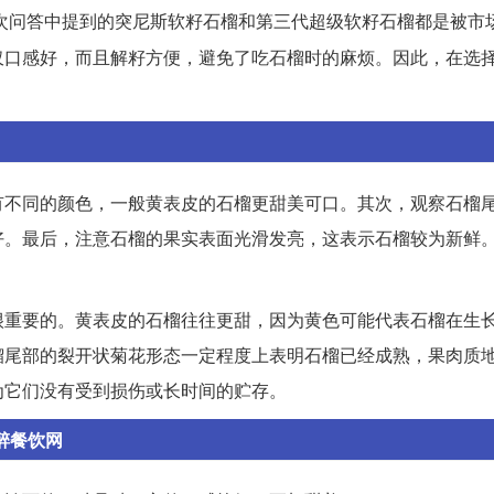
次问答中提到的突尼斯软籽石榴和第三代超级软籽石榴都是被市
仅口感好，而且解籽方便，避免了吃石榴时的麻烦。因此，在选
有不同的颜色，一般黄表皮的石榴更甜美可口。其次，观察石榴
好。最后，注意石榴的果实表面光滑发亮，这表示石榴较为新鲜
很重要的。黄表皮的石榴往往更甜，因为黄色可能代表石榴在生
榴尾部的裂开状菊花形态一定程度上表明石榴已经成熟，果肉质
为它们没有受到损伤或长时间的贮存。
醉餐饮网