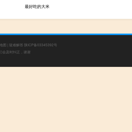
最好吃的大米
地图
|
疑难解答
陕ICP备03345392号
，我们会及时纠正，谢谢