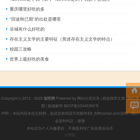
重庆哪里好吃的多
“回途秋已期”的出处是哪里
谷城有什么好吃的
存在主义文学的主要特征（简述存在主义文学的特点）
校园三攻略
世界上最好吃的美食
Copyright © 2012 - 2026
饭吧网
Powered by
网站分类目录
|
精选推荐文章
|
网站地
图
|
疑难解答
陕ICP备03345392号
声明：本站内容来自互联网，如信息有错误可发邮件到f_fb#foxmail.com说明，我们
会及时纠正，谢谢
本站仅为个人兴趣爱好，不接盈利性广告及商业合作
小男孩