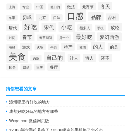
冬天
做法
元宵节
专业
中国
上海
他们的
口感
品牌
切成
品种
北京
口味
冬季
好吃
小吃
宋代
攻略
唐代
很多人
手机
最好吃
春节
梦幻西游
时间
春节期间
是一个
的人
特产
的是
游戏
海鲜
火锅
牛肉
疫情
美食
自己的
诗人
还不
让人
肉质
餐厅
这是
都是
重庆
猜你想看的文章
漳州哪里有好吃的地方
成都好吃好玩的地方有哪些
Wxqq com微信网页版
12306绑定手机号换了 12306绑定的手机换了怎么办