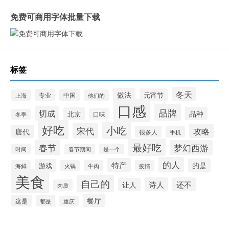
免费可商用字体批量下载
标签
冬天
做法
元宵节
专业
中国
上海
他们的
口感
品牌
切成
品种
北京
口味
冬季
好吃
小吃
宋代
攻略
唐代
很多人
手机
最好吃
春节
梦幻西游
时间
春节期间
是一个
的人
特产
的是
游戏
海鲜
火锅
牛肉
疫情
美食
自己的
诗人
还不
让人
肉质
餐厅
这是
都是
重庆