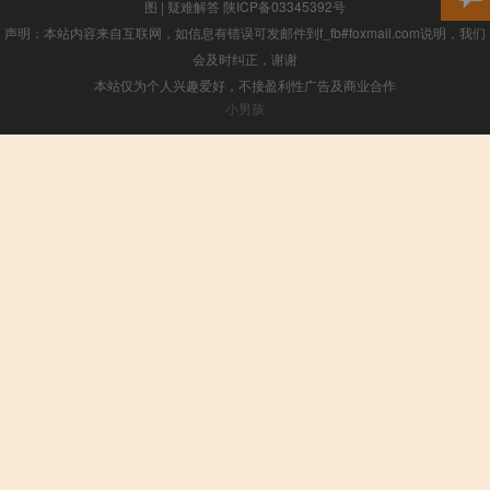
图
|
疑难解答
陕ICP备03345392号
声明：本站内容来自互联网，如信息有错误可发邮件到f_fb#foxmail.com说明，我们
会及时纠正，谢谢
本站仅为个人兴趣爱好，不接盈利性广告及商业合作
小男孩