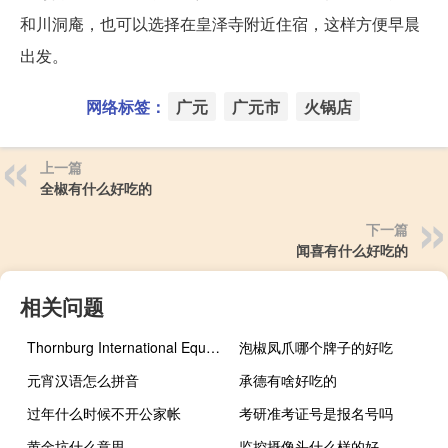
和川洞庵，也可以选择在皇泽寺附近住宿，这样方便早晨
出发。
网络标签：
广元
广元市
火锅店
上一篇
全椒有什么好吃的
下一篇
闻喜有什么好吃的
相关问题
Thornburg International Equity Fund在7月份建仓做多思爱普清仓贵州茅台增持美团、港交所、法国巴黎银行、阿斯利康等八只股票重仓阿里巴巴、道达尔能源、罗氏制药、美团
泡椒凤爪哪个牌子的好吃
元宵汉语怎么拼音
承德有啥好吃的
过年什么时候不开公家帐
考研准考证号是报名号吗
黄金坑什么意思
监控摄像头什么样的好