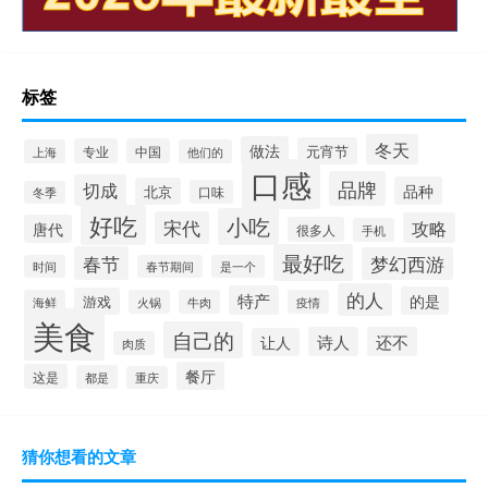
标签
冬天
做法
元宵节
专业
中国
上海
他们的
口感
品牌
切成
品种
北京
口味
冬季
好吃
小吃
宋代
攻略
唐代
很多人
手机
最好吃
春节
梦幻西游
时间
春节期间
是一个
的人
特产
的是
游戏
海鲜
火锅
牛肉
疫情
美食
自己的
诗人
还不
让人
肉质
餐厅
这是
都是
重庆
猜你想看的文章