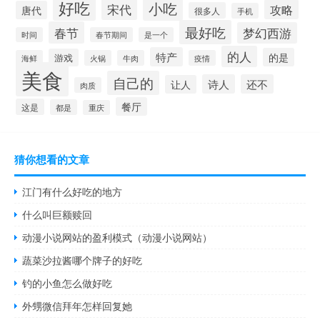
好吃
小吃
宋代
攻略
唐代
很多人
手机
最好吃
春节
梦幻西游
时间
春节期间
是一个
的人
特产
的是
游戏
海鲜
火锅
牛肉
疫情
美食
自己的
诗人
还不
让人
肉质
餐厅
这是
都是
重庆
猜你想看的文章
江门有什么好吃的地方
什么叫巨额赎回
动漫小说网站的盈利模式（动漫小说网站）
蔬菜沙拉酱哪个牌子的好吃
钓的小鱼怎么做好吃
外甥微信拜年怎样回复她