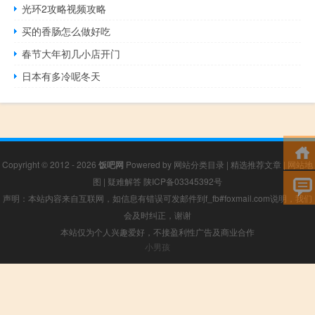
光环2攻略视频攻略
买的香肠怎么做好吃
春节大年初几小店开门
日本有多冷呢冬天
Copyright © 2012 - 2026
饭吧网
Powered by
网站分类目录
|
精选推荐文章
|
网站地
图
|
疑难解答
陕ICP备03345392号
声明：本站内容来自互联网，如信息有错误可发邮件到f_fb#foxmail.com说明，我们
会及时纠正，谢谢
本站仅为个人兴趣爱好，不接盈利性广告及商业合作
小男孩