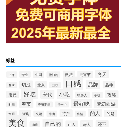
标签
冬天
做法
元宵节
专业
中国
上海
他们的
口感
品牌
切成
品种
北京
口味
冬季
好吃
小吃
宋代
攻略
唐代
很多人
手机
最好吃
春节
梦幻西游
时间
春节期间
是一个
的人
特产
的是
游戏
海鲜
火锅
牛肉
疫情
美食
自己的
诗人
还不
让人
肉质