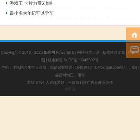
游戏王 卡片力量6攻略
最小多大年纪可以学车
Copyright © 2012 - 2026
饭吧网
Powered by
网站分类目录
|
精选推荐文章
|
网站地
图
|
疑难解答
陕ICP备03345392号
声明：本站内容来自互联网，如信息有错误可发邮件到f_fb#foxmail.com说明，我们
会及时纠正，谢谢
本站仅为个人兴趣爱好，不接盈利性广告及商业合作
小男孩