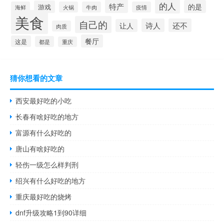
的人
特产
的是
游戏
海鲜
火锅
牛肉
疫情
美食
自己的
诗人
还不
让人
肉质
餐厅
这是
都是
重庆
猜你想看的文章
西安最好吃的小吃
长春有啥好吃的地方
富源有什么好吃的
唐山有啥好吃的
轻伤一级怎么样判刑
绍兴有什么好吃的地方
重庆最好吃的烧烤
dnf升级攻略1到90详细