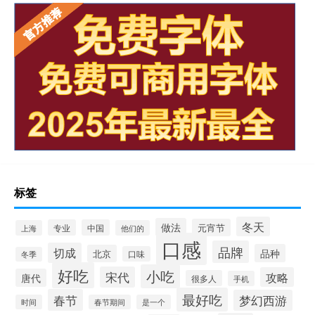
标签
冬天
做法
元宵节
专业
中国
上海
他们的
口感
品牌
切成
品种
北京
口味
冬季
好吃
小吃
宋代
攻略
唐代
很多人
手机
最好吃
春节
梦幻西游
时间
春节期间
是一个