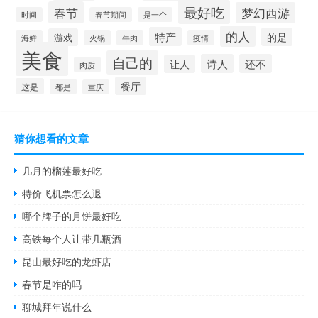
最好吃
春节
梦幻西游
时间
春节期间
是一个
的人
特产
的是
游戏
海鲜
火锅
牛肉
疫情
美食
自己的
诗人
还不
让人
肉质
餐厅
这是
都是
重庆
猜你想看的文章
几月的榴莲最好吃
特价飞机票怎么退
哪个牌子的月饼最好吃
高铁每个人让带几瓶酒
昆山最好吃的龙虾店
春节是咋的吗
聊城拜年说什么