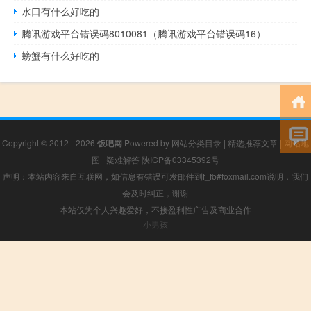
水口有什么好吃的
腾讯游戏平台错误码8010081（腾讯游戏平台错误码16）
螃蟹有什么好吃的
Copyright © 2012 - 2026
饭吧网
Powered by
网站分类目录
|
精选推荐文章
|
网站地
图
|
疑难解答
陕ICP备03345392号
声明：本站内容来自互联网，如信息有错误可发邮件到f_fb#foxmail.com说明，我们
会及时纠正，谢谢
本站仅为个人兴趣爱好，不接盈利性广告及商业合作
小男孩