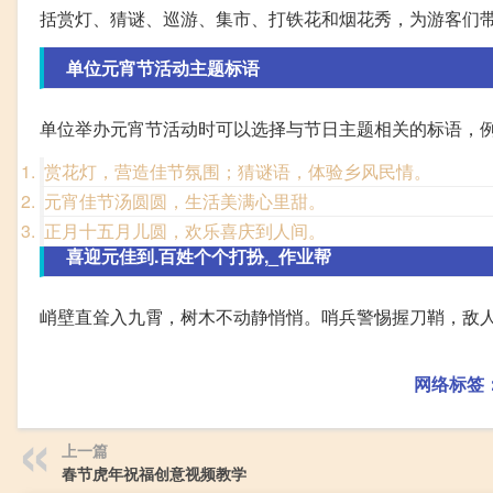
括赏灯、猜谜、巡游、集市、打铁花和烟花秀，为游客们
单位元宵节活动主题标语
单位举办元宵节活动时可以选择与节日主题相关的标语，
赏花灯，营造佳节氛围；猜谜语，体验乡风民情。
元宵佳节汤圆圆，生活美满心里甜。
正月十五月儿圆，欢乐喜庆到人间。
喜迎元佳到.百姓个个打扮,_作业帮
峭壁直耸入九霄，树木不动静悄悄。哨兵警惕握刀鞘，敌
网络标签
上一篇
春节虎年祝福创意视频教学