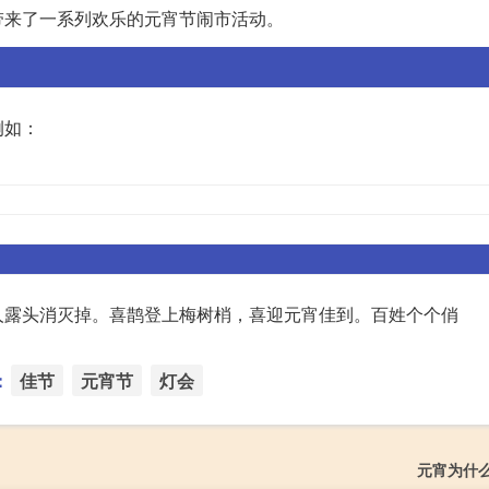
带来了一系列欢乐的元宵节闹市活动。
例如：
人露头消灭掉。喜鹊登上梅树梢，喜迎元宵佳到。百姓个个俏
：
佳节
元宵节
灯会
元宵为什