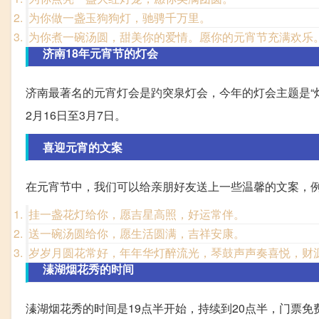
为你做一盏玉狗狗灯，驰骋千万里。
为你煮一碗汤圆，甜美你的爱情。愿你的元宵节充满欢乐
济南18年元宵节的灯会
济南最著名的元宵灯会是趵突泉灯会，今年的灯会主题是“
2月16日至3月7日。
喜迎元宵的文案
在元宵节中，我们可以给亲朋好友送上一些温馨的文案，
挂一盏花灯给你，愿吉星高照，好运常伴。
送一碗汤圆给你，愿生活圆满，吉祥安康。
岁岁月圆花常好，年年华灯醉流光，琴鼓声声奏喜悦，财
溱湖烟花秀的时间
溱湖烟花秀的时间是19点半开始，持续到20点半，门票免