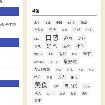
满。
标签
做法
专业
中国
上海
他们的
庙会等传统
冬天
切成
元宵节
北京
冬季
口感
品牌
品种
口味
好吃
小吃
宋代
唐代
春节
攻略
很多人
手机
时间
最好吃
春节期间
是一个
梦幻西游
游戏
海鲜
火锅
牛肉
的人
特产
的是
疫情
美食
自己的
让人
肉质
诗人
还不
这是
都是
重庆
餐厅