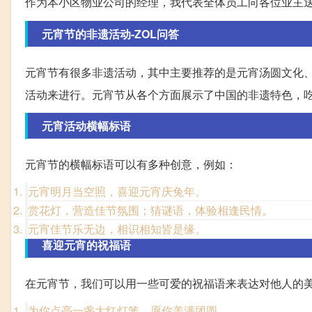
作为本小区物业公司的经理，我代表全体员工向各位业主
元宵节的非遗活动-ZOL问答
元宵节有很多非遗活动，其中主要推荐的是元宵汤圆文化
活动来进行。元宵节从各个方面展示了中国的非遗特色，
元宵活动横幅标语
元宵节的横幅标语可以有多种创意，例如：
元宵明月当空照，喜迎元宵庆兔年。
赏花灯，营造佳节氛围；猜谜语，体验相逢民情。
元宵佳节乐无边，相识相知皆是缘。
喜迎元宵的祝福语
在元宵节，我们可以用一些可爱的祝福语来表达对他人的
为你点亮一盏大红灯笼，愿你美满团圆。