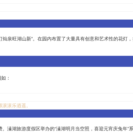
。
灯灿泉旺湖山新”。在园内布置了大量具有创意和艺术性的花灯，
例如：
源滚滚乐逍遥。
费。溱湖旅游度假区举办的“溱湖明月当空照，喜迎元宵庆兔年”