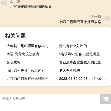
上一篇
元宵节锣鼓秧歌表演的意义
下一篇
神武手游吃元宵小技巧攻略
相关问题
大年初二昆山哪里有修车的
河北有什么好吃的
粤语 元宵快乐怎么读
“燕乐同杯俎”的出处是哪里
套瓷攻略
营业成本占营业收入的比重
顽组词和拼音（顽组词）
冬天有蜜桃吗
北京前门附近有什么好吃的
2023-09-30 02:58： 路况信息：2023年9月30日2时12分，包茂高速吉怀段南山寨隧道内K2168处南往北因一辆小车发生事故造成交通通行缓慢，至2时55分已恢复正常通行。Sa85Za ​​​
☚