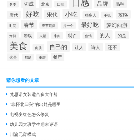
口感
品牌
切成
品种
北京
口味
冬季
好吃
小吃
宋代
攻略
唐代
很多人
手机
最好吃
春节
梦幻西游
时间
春节期间
是一个
的人
特产
的是
游戏
海鲜
火锅
牛肉
疫情
美食
自己的
诗人
还不
让人
肉质
餐厅
这是
都是
重庆
猜你想看的文章
梵思诺女装适合多大年龄
“非怀北归兴”的出处是哪里
电视变红色怎么修复
幼儿园大班学生期末评语
川渝元宵模式