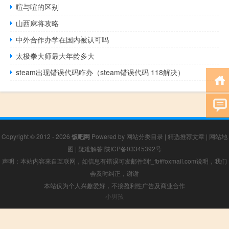
暄与喧的区别
山西麻将攻略
中外合作办学在国内被认可吗
太极拳大师最大年龄多大
steam出现错误代码咋办（steam错误代码 118解决）
Copyright © 2012 - 2026
饭吧网
Powered by
网站分类目录
|
精选推荐文章
|
网站地
图
|
疑难解答
陕ICP备03345392号
声明：本站内容来自互联网，如信息有错误可发邮件到f_fb#foxmail.com说明，我们
会及时纠正，谢谢
本站仅为个人兴趣爱好，不接盈利性广告及商业合作
小男孩