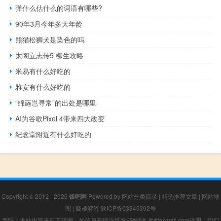
弹什么估什么的词语有哪些?
90年3月今年多大年龄
熊猫松狮犬是染色的吗
太阁立志传5 柳生攻略
米易有什么好吃的
雅安有什么好吃的
“绵蕝岂寻常”的出处是哪里
AI为谷歌Pixel 4带来四大改变
纪念堂附近有什么好吃的
Copyright © 2012 - 2026
饭吧网
Powered by
网站分类目录
|
精选推荐文章
|
网站地
图
|
疑难解答
陕ICP备03345392号
声明：本站内容来自互联网，如信息有错误可发邮件到f_fb#foxmail.com说明，我们