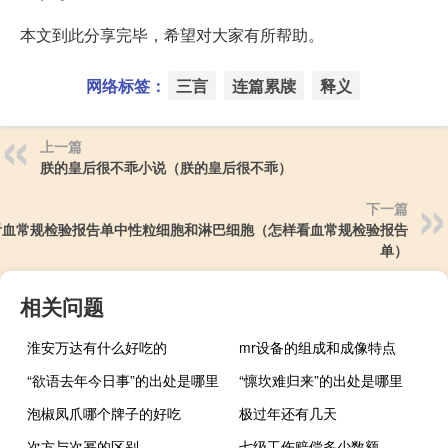
本文到此分享完毕，希望对大家有所帮助。
网络标签：
三言
连篇累牍
释义
上一篇
朕的皇后很不乖小说（朕的皇后很不乖）
下一篇
看血常规检验报告单中性粒细胞和淋巴细胞（怎样看血常规检验报告
单）
相关问题
淮安万达有什么好吃的
mr设备的组成和成像特点
“欲语去年今日事”的出处是哪里
“懔坎难归来”的出处是哪里
泡椒凤爪哪个牌子的好吃
极过年还有几天
次方与次幂的区别
七级工伤赔偿多少数额