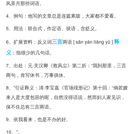
风弄月那些词语。
4、例句：他写的文章总是连篇累牍，大家都不爱看。
5、用法：联合式，作定语、状语，含贬义。
三言
释
6、扩展资料：反义词
两语 [ sān yán liǎng yǔ ]
义
：指很少的几句话。
7、出处：元·关汉卿《救风尘》第二折：“我到那里，三言
两句，肯写休书，万事俱休。
8、”引证释义：清·李宝嘉《官场现形记》第十回：“倘若嫂
来人是大度包容的呢，自然没得话说，然而妇人家见识，
保不住总有三言两语。
9、依我看来，也是不办的好。
10、”。