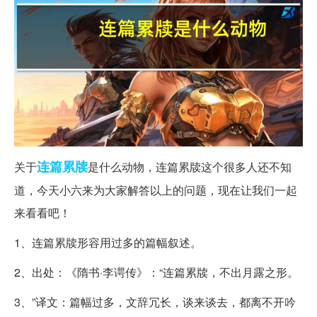
连篇累牍
关于
是什么动物，连篇累牍这个很多人还不知
道，今天小六来为大家解答以上的问题，现在让我们一起
来看看吧！
1、连篇累牍形容用过多的篇幅叙述。
2、出处：《隋书·李谔传》：“连篇累牍，不出月露之形。
3、”译文：篇幅过多，文辞冗长，谈来谈去，都离不开吟