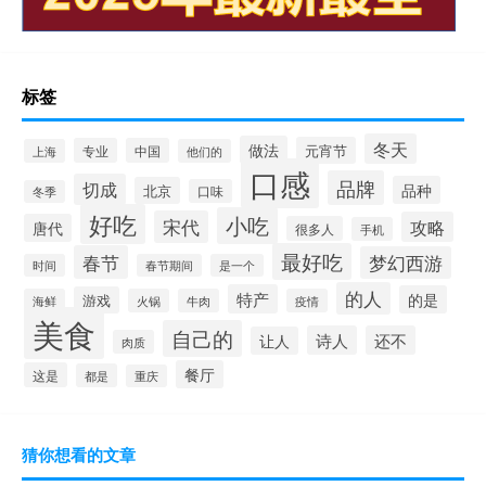
标签
冬天
做法
元宵节
专业
中国
上海
他们的
口感
品牌
切成
品种
北京
口味
冬季
好吃
小吃
宋代
攻略
唐代
很多人
手机
最好吃
春节
梦幻西游
时间
春节期间
是一个
的人
特产
的是
游戏
海鲜
火锅
牛肉
疫情
美食
自己的
诗人
还不
让人
肉质
餐厅
这是
都是
重庆
猜你想看的文章