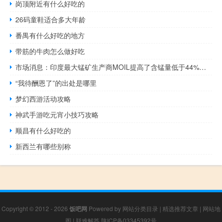
岗顶附近有什么好吃的
26码童鞋适合多大年龄
番禺有什么好吃的地方
带筋的牛肉怎么做好吃
市场消息：印度最大锰矿生产商MOIL提高了含锰量低于44%的矿石价格；降低了含锰44%或更高的矿石价格
“我待酬恩了”的出处是哪里
梦幻西游活动攻略
神武手游吃元宵小技巧攻略
顺昌有什么好吃的
新西兰有哪些别称
Copyright © 2012 - 2026
饭吧网
Powered by
网站分类目录
|
精选推荐文章
|
网站地
图
|
疑难解答
陕ICP备03345392号