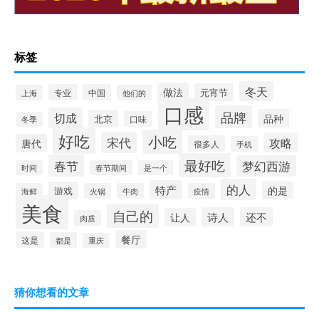
标签
冬天
做法
元宵节
专业
中国
上海
他们的
口感
品牌
切成
品种
北京
口味
冬季
好吃
小吃
宋代
攻略
唐代
很多人
手机
最好吃
春节
梦幻西游
时间
春节期间
是一个
的人
特产
的是
游戏
海鲜
火锅
牛肉
疫情
美食
自己的
诗人
还不
让人
肉质
餐厅
这是
都是
重庆
猜你想看的文章