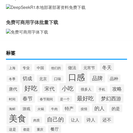
免费可商用字体批量下载
标签
冬天
做法
元宵节
专业
中国
上海
他们的
口感
品牌
切成
品种
北京
口味
冬季
好吃
小吃
宋代
攻略
唐代
很多人
手机
最好吃
春节
梦幻西游
时间
春节期间
是一个
的人
特产
的是
游戏
海鲜
火锅
牛肉
疫情
美食
自己的
诗人
还不
让人
肉质
餐厅
这是
都是
重庆