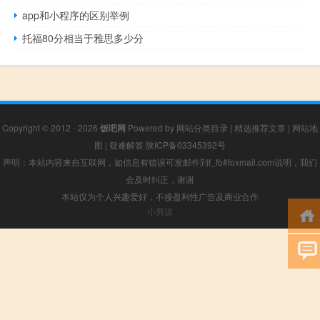
app和小程序的区别举例
托福80分相当于雅思多少分
Copyright © 2012 - 2026
饭吧网
Powered by
网站分类目录
|
精选推荐文章
|
网站地
图
|
疑难解答
陕ICP备03345392号
声明：本站内容来自互联网，如信息有错误可发邮件到f_fb#foxmail.com说明，我们
会及时纠正，谢谢
本站仅为个人兴趣爱好，不接盈利性广告及商业合作
小男孩