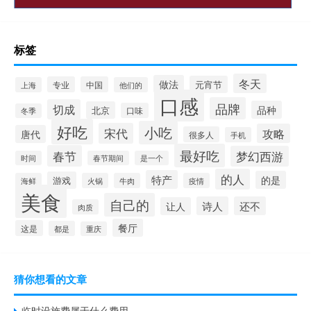
标签
冬天
做法
元宵节
专业
中国
上海
他们的
口感
品牌
切成
品种
北京
口味
冬季
好吃
小吃
宋代
攻略
唐代
很多人
手机
最好吃
春节
梦幻西游
时间
春节期间
是一个
的人
特产
的是
游戏
海鲜
火锅
牛肉
疫情
美食
自己的
诗人
还不
让人
肉质
餐厅
这是
都是
重庆
猜你想看的文章
临时设施费属于什么费用