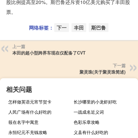
股比例提高至20%。斯巴鲁还斥资10亿美元购买了丰田股
票。
网络标签：
下一
丰田
斯巴鲁
上一篇
本田的超小型跨界车现在仅配备了CVT
下一篇
聚灵珠(关于聚灵珠简述)
相关问题
怎样做英语元宵节贺卡
长沙哪里的小龙虾好吃
人民广场有什么好吃的
一战成名近义词
筱在名字中寓意
色彩乐章攻略
永恒纪元不充钱攻略
义县有什么好吃的