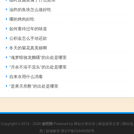
油炸的鱼块怎么做好吃
哪的烤肉好吃
如何看待过年的味道
公积金怎么手动还款
冬天的菊花真美丽啊
“魂梦暗驰龙阙曙”的出处是哪里
“月余不浴不流头”的出处是哪里
自来水用什么消毒
“是果天所酢”的出处是哪里
Copyright © 2012 - 2026
饭吧网
Powered by
网站分类目录
|
精选推荐文章
|
网站地
图
|
疑难解答
陕ICP备03345392号