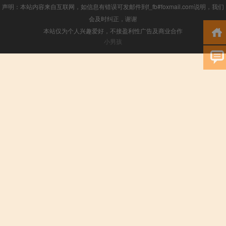
声明：本站内容来自互联网，如信息有错误可发邮件到f_fb#foxmail.com说明，我们
会及时纠正，谢谢
本站仅为个人兴趣爱好，不接盈利性广告及商业合作
小男孩