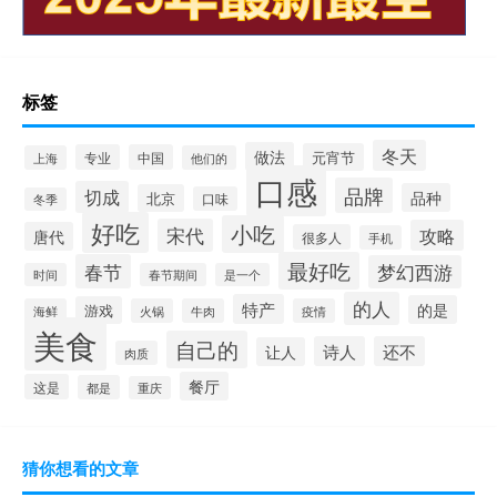
标签
冬天
做法
元宵节
专业
中国
上海
他们的
口感
品牌
切成
品种
北京
口味
冬季
好吃
小吃
宋代
攻略
唐代
很多人
手机
最好吃
春节
梦幻西游
时间
春节期间
是一个
的人
特产
的是
游戏
海鲜
火锅
牛肉
疫情
美食
自己的
诗人
还不
让人
肉质
餐厅
这是
都是
重庆
猜你想看的文章