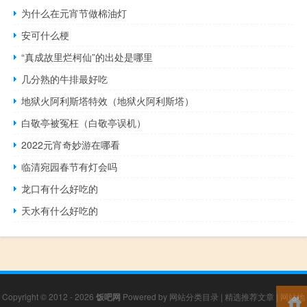
为什么在元宵节做棉油灯
安可什么梗
“真成故里烂柯仙”的出处是哪里
几分熟的牛排最好吃
地狱火阿利斯塔特效（地狱火阿利斯塔）
白敬亭被冤枉（白敬亭误机）
2022元宵奇妙游在哪看
临清宛园春节有灯会吗
龙口有什么好吃的
天水有什么好吃的
Copyright © 2012 - 2026
饭吧网
Powered by
网站分类目录
|
精选推荐文章
|
网站地