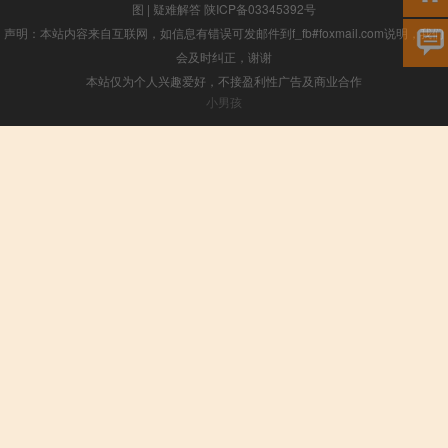
图
|
疑难解答
陕ICP备03345392号
声明：本站内容来自互联网，如信息有错误可发邮件到f_fb#foxmail.com说明，我们
会及时纠正，谢谢
本站仅为个人兴趣爱好，不接盈利性广告及商业合作
小男孩