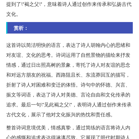
提到了\"褐之父\"，意味着诗人通过创作来传承和弘扬古代
文化。
赏析：
这首诗以简洁明快的语言，表达了诗人胡翰内心的思绪和
对友谊、文化的思考。诗词运用了自然景物的描绘来抒发
情感，通过日出照高树的景象，寄托了诗人对友谊的思念
和对远方朋友的祝福。西路阻且长、东流莽回互的描写，
折射了诗人对困难和变迁的体悟。诗句中的怀德、兴言、
振文等词语，表达了诗人对美德、言论自由和文化传承的
追求。最后一句\"见此褐之父\"，表明诗人通过创作来传承
古代文化，展示了他对文化振兴的热忱和责任感。
整首诗词意境优美，情感真挚，通过简练的语言将诗人内
心的感慨和追求表达得淋漓尽致。它展现了明代时期诗人