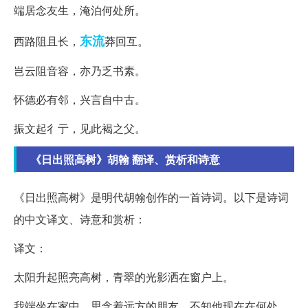
端居念友生，淹泊何处所。
东流
西路阻且长，
莽回互。
岂云阻音容，亦乃乏书素。
怀德必有邻，兴言自中古。
振文起彳亍，见此褐之父。
《日出照高树》胡翰 翻译、赏析和诗意
《日出照高树》是明代胡翰创作的一首诗词。以下是诗词
的中文译文、诗意和赏析：
译文：
太阳升起照亮高树，青翠的光影洒在窗户上。
我端坐在家中，思念着远方的朋友，不知他现在在何处。