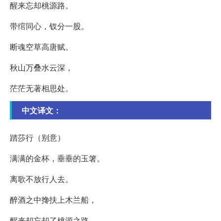
醒来忘却桃源路。
带绾同心，钗分一股。
断魂空草高唐赋。
秋山万叠水云深，
茫茫无著相思处。
中文译文：
踏莎行（别意）
满满的金杯，垂垂的玉箸。
离歌不放行人去。
醉酒之中搀扶上木兰船，
醒来却忘却了桃源之路。