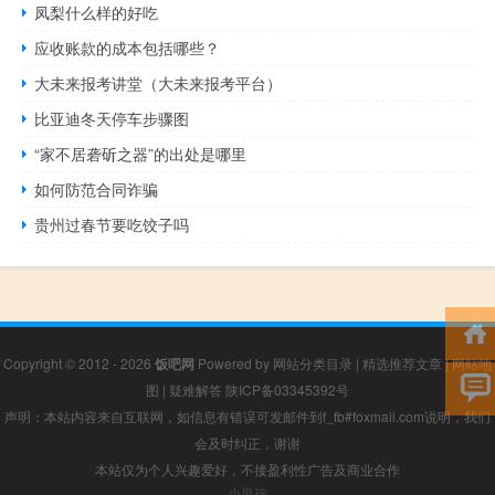
凤梨什么样的好吃
应收账款的成本包括哪些？
大未来报考讲堂（大未来报考平台）
比亚迪冬天停车步骤图
“家不居砻斫之器”的出处是哪里
如何防范合同诈骗
贵州过春节要吃饺子吗
Copyright © 2012 - 2026
饭吧网
Powered by
网站分类目录
|
精选推荐文章
|
网站地
图
|
疑难解答
陕ICP备03345392号
声明：本站内容来自互联网，如信息有错误可发邮件到f_fb#foxmail.com说明，我们
会及时纠正，谢谢
本站仅为个人兴趣爱好，不接盈利性广告及商业合作
小男孩