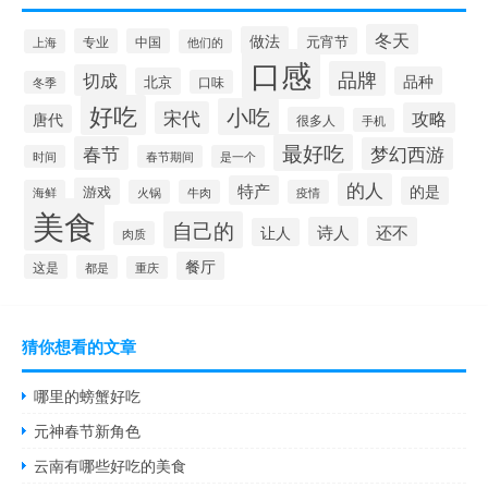
冬天
做法
元宵节
专业
中国
上海
他们的
口感
品牌
切成
品种
北京
口味
冬季
好吃
小吃
宋代
攻略
唐代
很多人
手机
最好吃
春节
梦幻西游
时间
春节期间
是一个
的人
特产
的是
游戏
海鲜
火锅
牛肉
疫情
美食
自己的
诗人
还不
让人
肉质
餐厅
这是
都是
重庆
猜你想看的文章
哪里的螃蟹好吃
元神春节新角色
云南有哪些好吃的美食