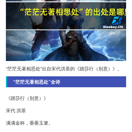
“茫茫无著相思处”出自宋代洪茶的《踏莎行（别意）》。
“茫茫无著相思处”全诗
《踏莎行（别意）》
宋代 洪茶
满满金杯，垂垂玉箸。