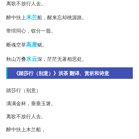
离歌不放行人去。
木兰
醉中扶上
船，醒来忘却桃源路。
带绾同心，钗分一股。
高唐
断魂空草
赋。
水云
秋山万叠
深，茫茫无著相思处。
《踏莎行（别意）》洪茶 翻译、赏析和诗意
踏莎行（别意）
满满金杯，垂垂玉箸。
离歌不放行人去。
醉中扶上木兰船，