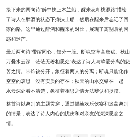
接下来的两句诗“醉中扶上木兰船，醒来忘却桃源路”描绘
了诗人在醉酒的状态下搀扶上船，然后在醒来后忘记了回
家的路。这里通过醉酒和醒来的对比，展现了离别后的困
惑和迷茫。
最后两句诗“带绾同心，钗分一股。断魂空草高唐赋。秋山
万叠水云深，茫茫无著相思处”表达了诗人与挚爱分离的悲
苦之情。带饰被分开，象征着两人的分离；断魂只能化作
空空的哀思，没有实质的存在；秋天的山水交错在一起，
水云深处看不清楚，象征着相思之情无法辨认和捉摸。
整首诗以离别的主题贯穿，通过描绘欢乐饮宴和迷蒙离别
的情景，表达了诗人内心的忧伤和对亲友的深深思念之
情。