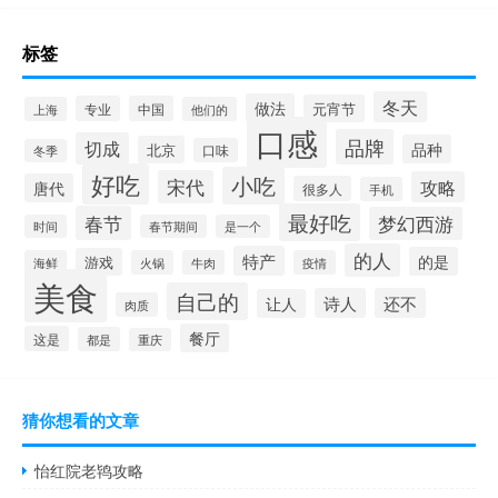
标签
冬天
做法
元宵节
专业
中国
上海
他们的
口感
品牌
切成
品种
北京
口味
冬季
好吃
小吃
宋代
攻略
唐代
很多人
手机
最好吃
春节
梦幻西游
时间
春节期间
是一个
的人
特产
的是
游戏
海鲜
火锅
牛肉
疫情
美食
自己的
诗人
还不
让人
肉质
餐厅
这是
都是
重庆
猜你想看的文章
怡红院老鸨攻略