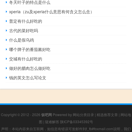
冬天叶子的特点是什么
xperia（zu及xperia什么意思有何含义怎么念）
普定有什么好吃的
古代的菜好吃吗
什么是假乌鸡
哪个牌子的番茄酱好吃
交城有什么好吃的
做好的腊肉怎么做好吃
钱的英文怎么写论文
Copyright © 2012 - 2026
饭吧网
Powered by
网站分类目录
|
精选推荐文章
|
网站地
图
|
疑难解答
陕ICP备03345392号
声明：本站内容来自互联网，如信息有错误可发邮件到f_fb#foxmail.com说明，我们