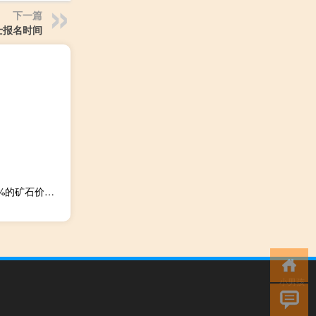
下一篇
士报名时间
市场消息：印度最大锰矿生产商MOIL提高了含锰量低于44%的矿石价格；降低了含锰44%或更高的矿石价格
小男孩