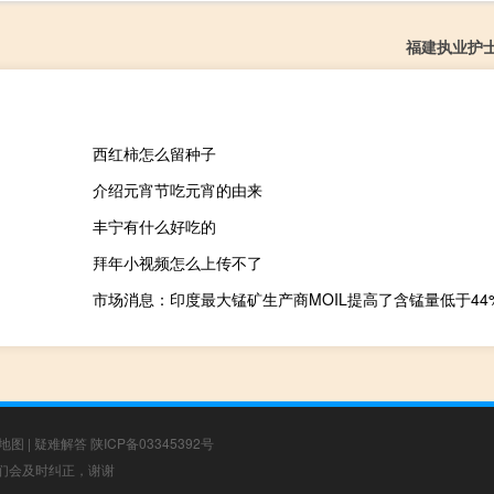
福建执业护
西红柿怎么留种子
介绍元宵节吃元宵的由来
丰宁有什么好吃的
拜年小视频怎么上传不了
地图
|
疑难解答
陕ICP备03345392号
，我们会及时纠正，谢谢