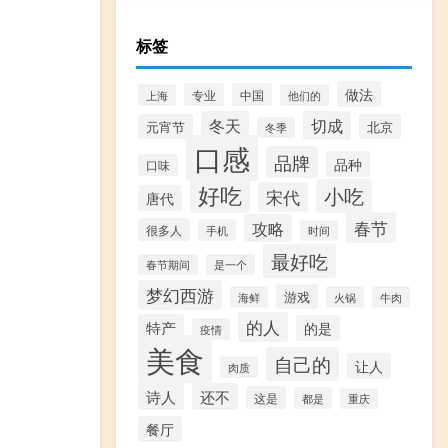
标签
做法
专业
中国
上海
他们的
冬天
切成
元宵节
北京
冬季
口感
品牌
品种
口味
好吃
小吃
宋代
唐代
春节
攻略
很多人
手机
时间
最好吃
春节期间
是一个
梦幻西游
游戏
海鲜
火锅
牛肉
的人
特产
的是
疫情
美食
自己的
让人
肉质
诗人
还不
这是
都是
重庆
餐厅