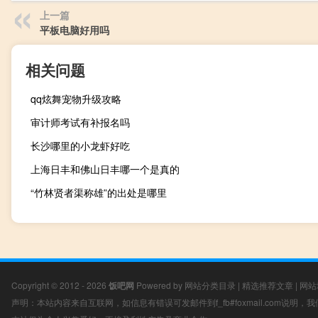
上一篇
平板电脑好用吗
相关问题
qq炫舞宠物升级攻略
审计师考试有补报名吗
长沙哪里的小龙虾好吃
上海日丰和佛山日丰哪一个是真的
“竹林贤者渠称雄”的出处是哪里
Copyright © 2012 - 2026
饭吧网
Powered by
网站分类目录
|
精选推荐文章
|
网站
声明：本站内容来自互联网，如信息有错误可发邮件到f_fb#foxmail.com说明