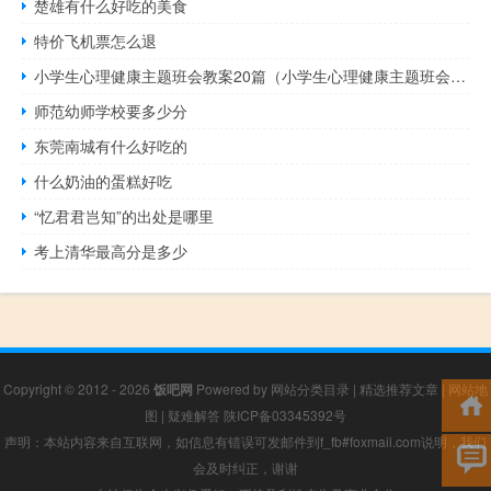
楚雄有什么好吃的美食
特价飞机票怎么退
小学生心理健康主题班会教案20篇（小学生心理健康主题班会教案）
师范幼师学校要多少分
东莞南城有什么好吃的
什么奶油的蛋糕好吃
“忆君君岂知”的出处是哪里
考上清华最高分是多少
Copyright © 2012 - 2026
饭吧网
Powered by
网站分类目录
|
精选推荐文章
|
网站地
图
|
疑难解答
陕ICP备03345392号
声明：本站内容来自互联网，如信息有错误可发邮件到f_fb#foxmail.com说明，我们
会及时纠正，谢谢