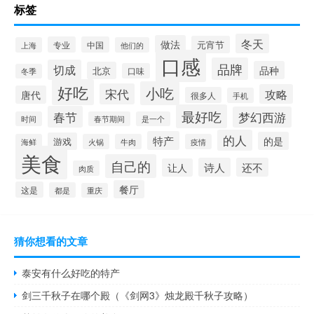
标签
冬天
做法
元宵节
专业
中国
上海
他们的
口感
品牌
切成
品种
北京
口味
冬季
好吃
小吃
宋代
攻略
唐代
很多人
手机
最好吃
春节
梦幻西游
时间
春节期间
是一个
的人
特产
的是
游戏
海鲜
火锅
牛肉
疫情
美食
自己的
诗人
还不
让人
肉质
餐厅
这是
都是
重庆
猜你想看的文章
泰安有什么好吃的特产
剑三千秋子在哪个殿（《剑网3》烛龙殿千秋子攻略）