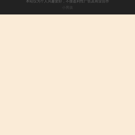
本站仅为个人兴趣爱好，不接盈利性广告及商业合作
小男孩