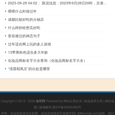
2023-09-29 04:02： 路况信息：2023年9月28日20时，京港澳高速潭耒（潭衡）段伞铺收费站附近以南K1560处北往南因车流量大造成交通通行缓慢，至29日3时53分已恢复正常通行。 ​​​
喂喂什么时候过年
成都比较好吃的火锅店
什么样的哈密瓜好吃
形容难过的神态句子
过年适合网上玩的多人游戏
13苹果粉色适合多大年龄
化妆品商标名字大全查询（化妆品商标名字大全）
“清晨朝凤京”的出处是哪里
Copyright © 2012 - 2026
饭吧网
Powered by
网站分类目录
|
精选推荐文章
|
网站地
图
|
疑难解答
陕ICP备03345392号
声明：本站内容来自互联网，如信息有错误可发邮件到f_fb#foxmail.com说明，我们