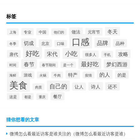
标签
冬天
做法
元宵节
专业
中国
上海
他们的
口感
品牌
切成
品种
北京
口味
冬季
好吃
小吃
宋代
攻略
唐代
很多人
手机
最好吃
春节
梦幻西游
时间
春节期间
是一个
的人
特产
的是
游戏
海鲜
火锅
牛肉
疫情
美食
自己的
诗人
还不
让人
肉质
餐厅
这是
都是
重庆
猜你想看的文章
微博怎么看最近访客是谁关注的（微博怎么看最近访客是谁）