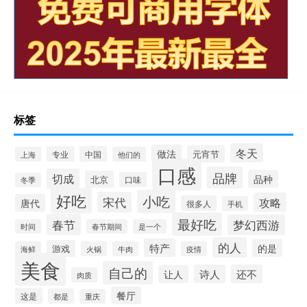
标签
冬天
做法
元宵节
专业
中国
上海
他们的
口感
品牌
切成
品种
北京
口味
冬季
好吃
小吃
宋代
攻略
唐代
很多人
手机
最好吃
春节
梦幻西游
时间
春节期间
是一个
的人
特产
的是
游戏
海鲜
火锅
牛肉
疫情
美食
自己的
诗人
还不
让人
肉质
餐厅
这是
都是
重庆