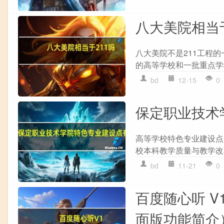
八大美院相当于
八大美院不是211工程的
的高等学校和一批重点学
bd
12-15
0
保定职业技术
高等学校特色专业建设点
校本科教学质量与教学改革工
bd
11-21
0
百度随心听 V1
面版功能简介