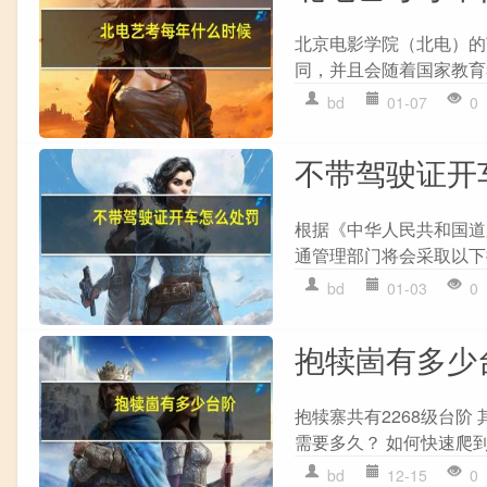
北京电影学院（北电）的
同，并且会随着国家教育
bd
01-07
0
不带驾驶证开
根据《中华人民共和国道
通管理部门将会采取以下措施：
bd
01-03
0
抱犊崮有多少
抱犊寨共有2268级台阶
需要多久？ 如何快速爬
bd
12-15
0