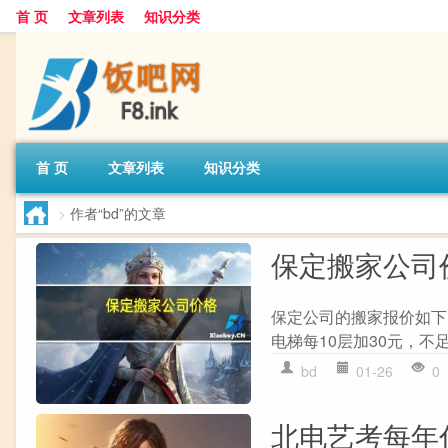
首 页
文章列表
知识分类
首 页
文章列表
知识分类
>
作者“bd”的文章
保定搬家公司
保定公司的搬家报价如下： 1
电梯每10层加30元，不足10
bd
01-26
0
北电艺考每年