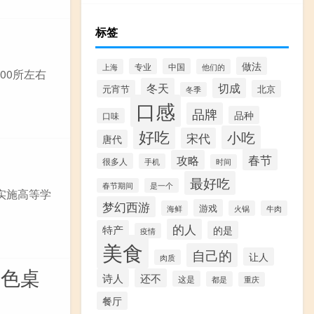
标签
做法
专业
中国
上海
他们的
00所左右
冬天
切成
元宵节
北京
冬季
口感
品牌
品种
口味
好吃
小吃
宋代
唐代
春节
攻略
很多人
手机
时间
最好吃
春节期间
是一个
实施高等学
梦幻西游
游戏
海鲜
火锅
牛肉
的人
特产
的是
疫情
美食
自己的
让人
肉质
绿色桌
诗人
还不
这是
都是
重庆
餐厅