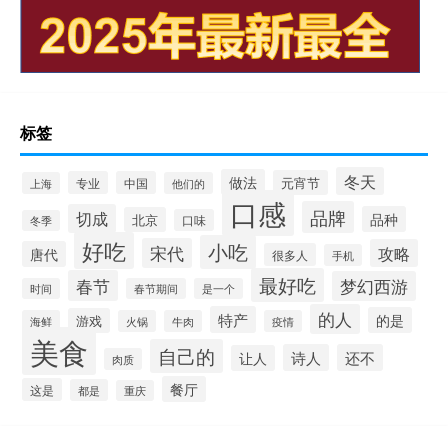
标签
冬天
做法
元宵节
专业
中国
上海
他们的
口感
品牌
切成
品种
北京
口味
冬季
好吃
小吃
宋代
攻略
唐代
很多人
手机
最好吃
春节
梦幻西游
时间
春节期间
是一个
的人
特产
的是
游戏
海鲜
火锅
牛肉
疫情
美食
自己的
诗人
还不
让人
肉质
餐厅
这是
都是
重庆