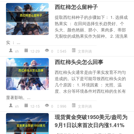
西红柿怎么留种子
提取西红柿种子的步骤如下： 1. 选择成
熟果实 ： 在田间选择生长趋势好、个
头大、颜色艳丽、脐小、果肉多、蒂部
无裂纹的成熟果实作为留种。 2. 清洗果
实 ： ...
xh
12-29
0
545
文章列表
西红柿头尖怎么回事
西红柿头尖通常是由于果实发育不均匀
造成的。以下是可能导致西红柿头尖的
几个原因： 1. 环境因素 ： 光照、温
度、水分等环境条件对西红柿的生长有
显著影响。...
xh
12-15
0
996
文章列表
现货黄金突破1950美元/盎司为
9月1日以来首次日内涨1.41%