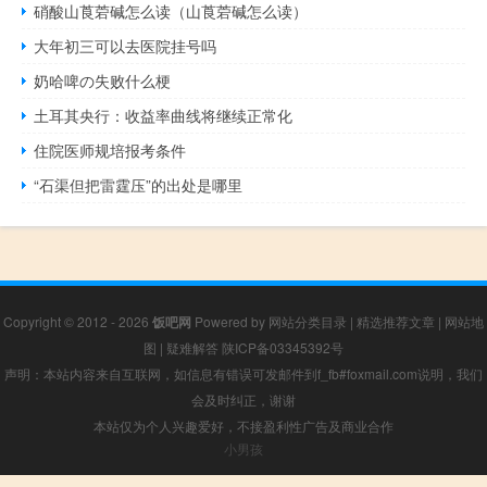
硝酸山莨菪碱怎么读（山莨菪碱怎么读）
大年初三可以去医院挂号吗
奶哈啤の失败什么梗
土耳其央行：收益率曲线将继续正常化
住院医师规培报考条件
“石渠但把雷霆压”的出处是哪里
Copyright © 2012 - 2026
饭吧网
Powered by
网站分类目录
|
精选推荐文章
|
网站地
图
|
疑难解答
陕ICP备03345392号
声明：本站内容来自互联网，如信息有错误可发邮件到f_fb#foxmail.com说明，我们
会及时纠正，谢谢
本站仅为个人兴趣爱好，不接盈利性广告及商业合作
小男孩