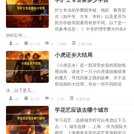
护士专业的学费因学校、地区、教育层
次（如中专、大专、本科）以及是否为
民办学校等因素而有所不同。以下是一
些参考信息： 1. 中专护理学费大约在4
000元/年...
xh
01-10
0
389
文章列表
小虎还乡大结局
《小虎还乡》是一部深受欢迎的国创电
视动画，讲述了一只小白虎逃脱偷猎者
的魔爪，寻找回家之路的故事。关于这
部动画的大结局，存在一些不同的说
法，以下是几...
xh
01-07
0
45
文章列表
学花艺应该去哪个城市
学习花艺，选择城市时可以考虑以下几
点： 1. 城市选择 ： 上海 ：作为国际大
都市，上海拥有丰富的花艺资源和学习