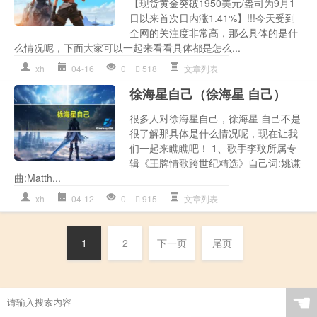
【现货黄金突破1950美元/盎司为9月1
日以来首次日内涨1.41%】!!!今天受到
全网的关注度非常高，那么具体的是什
么情况呢，下面大家可以一起来看看具体都是怎么...
xh
04-16
0
518
文章列表
徐海星自己（徐海星 自己）
很多人对徐海星自己，徐海星 自己不是
很了解那具体是什么情况呢，现在让我
们一起来瞧瞧吧！ 1、歌手李玟所属专
辑《王牌情歌跨世纪精选》自己词:姚谦
曲:Matth...
xh
04-12
0
915
文章列表
1
2
下一页
尾页
☚