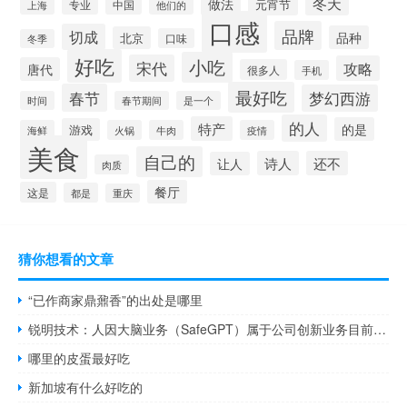
冬天
做法
元宵节
专业
中国
上海
他们的
口感
品牌
切成
品种
北京
口味
冬季
好吃
小吃
宋代
攻略
唐代
很多人
手机
最好吃
春节
梦幻西游
时间
春节期间
是一个
的人
特产
的是
游戏
海鲜
火锅
牛肉
疫情
美食
自己的
诗人
还不
让人
肉质
餐厅
这是
都是
重庆
猜你想看的文章
“已作商家鼎鼐香”的出处是哪里
锐明技术：人因大脑业务（SafeGPT）属于公司创新业务目前还没有进入到大规模销售阶段
哪里的皮蛋最好吃
新加坡有什么好吃的