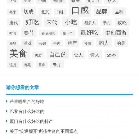
元宵节
专业
中国
上海
他们的
口感
品牌
切成
品种
北京
口味
冬季
好吃
小吃
宋代
攻略
唐代
很多人
手机
最好吃
春节
梦幻西游
时间
春节期间
是一个
的人
特产
的是
游戏
海鲜
火锅
牛肉
疫情
美食
自己的
诗人
还不
让人
肉质
餐厅
这是
都是
重庆
猜你想看的文章
芒果哪里产的好吃
巴黎有什么好吃的
厦门有什么好吃的特产
关于“笑逐颜开”所指生肖的不同观点