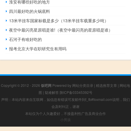
淮安有哪些好吃的地方
四川最好吃的火锅底料
13米半挂车国家标载是多少（13米半挂车载重多少吨）
夜空中最闪亮星原唱是谁!（夜空中最闪亮的星原唱是谁）
石河子有啥好吃的
报考北京大学在职研究生有用吗
Copyright © 2012 - 2026
饭吧网
Powered by
网站分类目录
|
精选推荐文章
|
网站地
图
|
疑难解答
陕ICP备03345392号
声明：本站内容来自互联网，如信息有错误可发邮件到f_fb#foxmail.com说明，我们
会及时纠正，谢谢
本站仅为个人兴趣爱好，不接盈利性广告及商业合作
小男孩