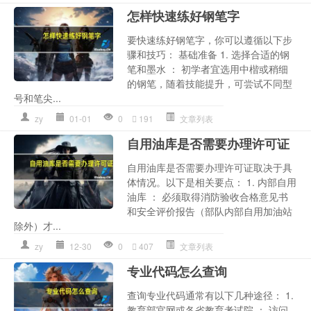
怎样快速练好钢笔字
要快速练好钢笔字，你可以遵循以下步
骤和技巧： 基础准备 1. 选择合适的钢
笔和墨水 ： 初学者宜选用中楷或稍细
的钢笔，随着技能提升，可尝试不同型
号和笔尖...
zy
01-01
0
191
文章列表
自用油库是否需要办理许可证
自用油库是否需要办理许可证取决于具
体情况。以下是相关要点： 1. 内部自用
油库 ： 必须取得消防验收合格意见书
和安全评价报告（部队内部自用加油站
除外）才...
zy
12-30
0
407
文章列表
专业代码怎么查询
查询专业代码通常有以下几种途径： 1.
教育部官网或各省教育考试院 ： 访问