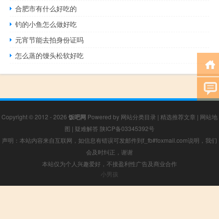
合肥市有什么好吃的
钓的小鱼怎么做好吃
元宵节能去拍身份证吗
怎么蒸的馒头松软好吃
Copyright © 2012 - 2026
饭吧网
Powered by
网站分类目录
|
精选推荐文章
|
网站地
图
|
疑难解答
陕ICP备03345392号
声明：本站内容来自互联网，如信息有错误可发邮件到f_fb#foxmail.com说明，我们
会及时纠正，谢谢
本站仅为个人兴趣爱好，不接盈利性广告及商业合作
小男孩