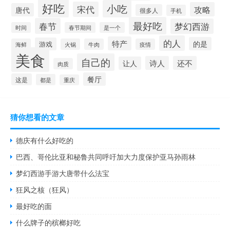
好吃
小吃
宋代
攻略
唐代
很多人
手机
最好吃
春节
梦幻西游
时间
春节期间
是一个
的人
特产
的是
游戏
海鲜
火锅
牛肉
疫情
美食
自己的
诗人
还不
让人
肉质
餐厅
这是
都是
重庆
猜你想看的文章
德庆有什么好吃的
巴西、哥伦比亚和秘鲁共同呼吁加大力度保护亚马孙雨林
梦幻西游手游大唐带什么法宝
狂风之核（狂风）
最好吃的面
什么牌子的槟榔好吃