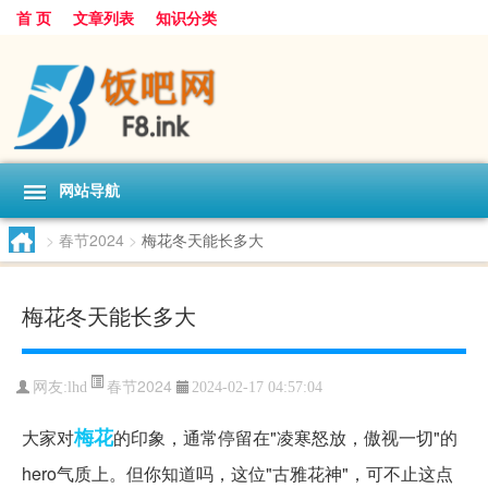
首 页
文章列表
知识分类
网站导航
>
春节2024
>
梅花冬天能长多大
梅花冬天能长多大
春节2024
网友:
lhd
2024-02-17 04:57:04
梅花
大家对
的印象，通常停留在"凌寒怒放，傲视一切"的
hero气质上。但你知道吗，这位"古雅花神"，可不止这点