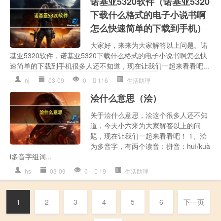
诺基亚5320软件（诺基亚5320
下载什么格式的电子小说书啊
怎么快速简单的下载到手机）
大家好，来来为大家解答以上问题。诺
基亚5320软件，诺基亚5320下载什么格式的电子小说书啊怎么快
速简单的下载到手机很多人还不知道，现在让我们一起来看看吧...
nj
03-09
0
116
生活助理
浍什么意思（浍）
关于浍什么意思，浍这个很多人还不知
道，今天小六来为大家解答以上的问
题，现在让我们一起来看看吧！ 1、浍
为多音字，有两个读音：拼音：huì/kuà
i多音字组词...
hs
03-09
0
19
生活助理
1
2
3
4
5
6
下一页