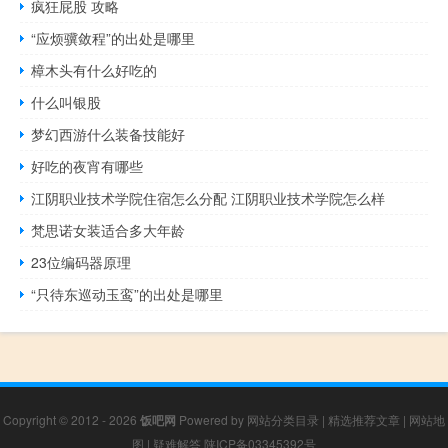
疯狂屁股 攻略
“应烦骥敛程”的出处是哪里
樟木头有什么好吃的
什么叫银股
梦幻西游什么装备技能好
好吃的夜宵有哪些
江阴职业技术学院住宿怎么分配 江阴职业技术学院怎么样
梵思诺女装适合多大年龄
23位编码器原理
“只待东巡动玉鸾”的出处是哪里
Copyright © 2012 - 2026
饭吧网
Powered by
网站分类目录
|
精选推荐文章
|
网站地
图
|
疑难解答
陕ICP备03345392号