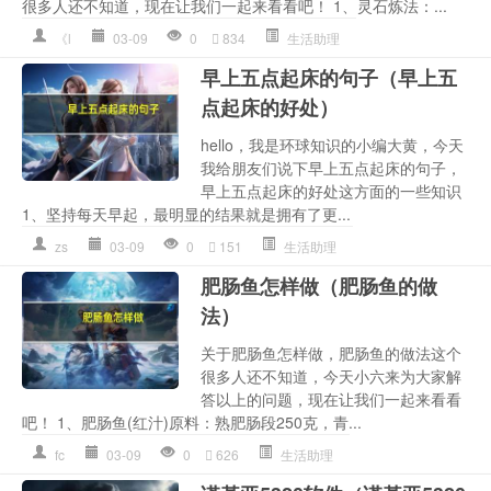
很多人还不知道，现在让我们一起来看看吧！ 1、灵石炼法：...
《l
03-09
0
834
生活助理
早上五点起床的句子（早上五
点起床的好处）
hello，我是环球知识的小编大黄，今天
我给朋友们说下早上五点起床的句子，
早上五点起床的好处这方面的一些知识
1、坚持每天早起，最明显的结果就是拥有了更...
zs
03-09
0
151
生活助理
肥肠鱼怎样做（肥肠鱼的做
法）
关于肥肠鱼怎样做，肥肠鱼的做法这个
很多人还不知道，今天小六来为大家解
答以上的问题，现在让我们一起来看看
吧！ 1、肥肠鱼(红汁)原料：熟肥肠段250克，青...
fc
03-09
0
626
生活助理