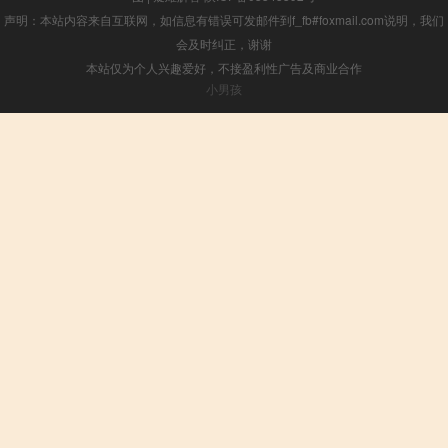
声明：本站内容来自互联网，如信息有错误可发邮件到f_fb#foxmail.com说明，我们
会及时纠正，谢谢
本站仅为个人兴趣爱好，不接盈利性广告及商业合作
小男孩