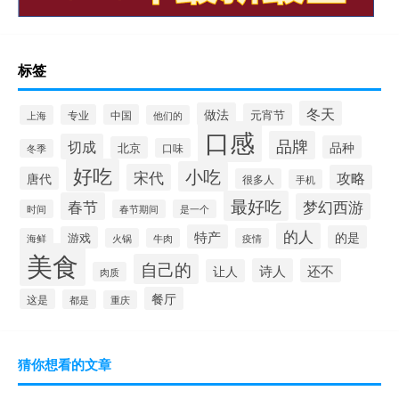
标签
冬天
做法
元宵节
专业
中国
上海
他们的
口感
品牌
切成
品种
北京
口味
冬季
好吃
小吃
宋代
攻略
唐代
很多人
手机
最好吃
春节
梦幻西游
时间
春节期间
是一个
的人
特产
的是
游戏
海鲜
火锅
牛肉
疫情
美食
自己的
诗人
还不
让人
肉质
餐厅
这是
都是
重庆
猜你想看的文章