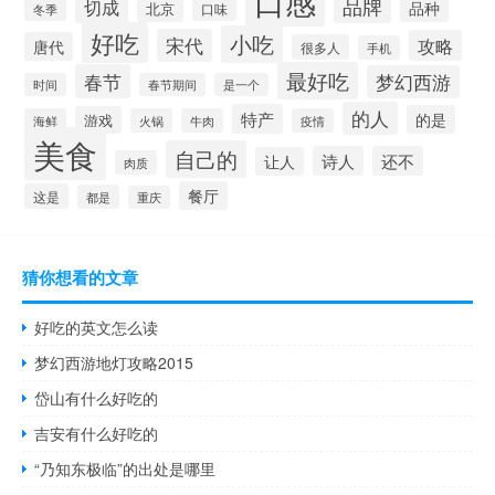
口感
品牌
切成
品种
北京
口味
冬季
好吃
小吃
宋代
攻略
唐代
很多人
手机
最好吃
春节
梦幻西游
时间
春节期间
是一个
的人
特产
的是
游戏
海鲜
火锅
牛肉
疫情
美食
自己的
诗人
还不
让人
肉质
餐厅
这是
都是
重庆
猜你想看的文章
好吃的英文怎么读
梦幻西游地灯攻略2015
岱山有什么好吃的
吉安有什么好吃的
“乃知东极临”的出处是哪里