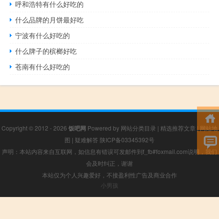
呼和浩特有什么好吃的
什么品牌的月饼最好吃
宁波有什么好吃的
什么牌子的槟榔好吃
苍南有什么好吃的
Copyright © 2012 - 2026
饭吧网
Powered by
网站分类目录
|
精选推荐文章
|
网站地
图
|
疑难解答
陕ICP备03345392号
声明：本站内容来自互联网，如信息有错误可发邮件到f_fb#foxmail.com说明，我们
会及时纠正，谢谢
本站仅为个人兴趣爱好，不接盈利性广告及商业合作
小男孩