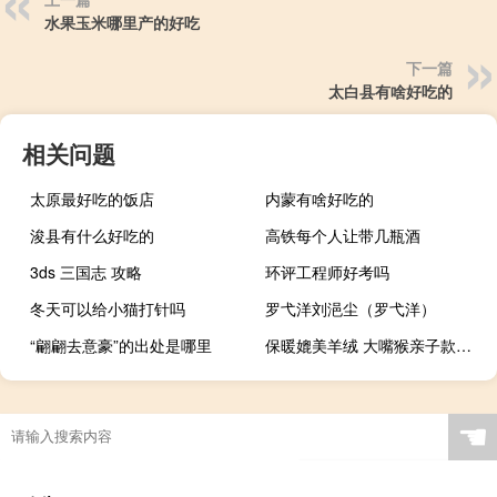
水果玉米哪里产的好吃
下一篇
太白县有啥好吃的
相关问题
太原最好吃的饭店
内蒙有啥好吃的
浚县有什么好吃的
高铁每个人让带几瓶酒
3ds 三国志 攻略
环评工程师好考吗
冬天可以给小猫打针吗
罗弋洋刘浥尘（罗弋洋）
“翩翩去意豪”的出处是哪里
保暖媲美羊绒 大嘴猴亲子款加厚磨毛秋衣秋裤套装：到手29.9元
☚