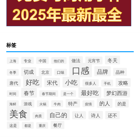
标签
冬天
做法
元宵节
专业
中国
上海
他们的
口感
品牌
切成
品种
北京
口味
冬季
好吃
小吃
宋代
攻略
唐代
很多人
手机
最好吃
春节
梦幻西游
时间
春节期间
是一个
的人
特产
的是
游戏
海鲜
火锅
牛肉
疫情
美食
自己的
诗人
还不
让人
肉质
餐厅
这是
都是
重庆