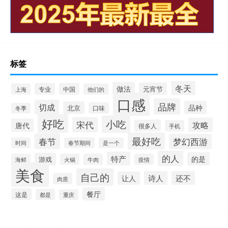
标签
冬天
做法
元宵节
专业
中国
上海
他们的
口感
品牌
切成
品种
北京
口味
冬季
好吃
小吃
宋代
攻略
唐代
很多人
手机
最好吃
春节
梦幻西游
时间
春节期间
是一个
的人
特产
的是
游戏
海鲜
火锅
牛肉
疫情
美食
自己的
诗人
还不
让人
肉质
餐厅
这是
都是
重庆