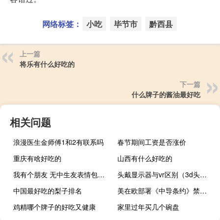
网络标签：
小吃
毕节市
黔西县
上一篇
将乐有什么好吃的
下一篇
什么牌子的酱油最好吃
相关问题
浪漫医生金师傅1和2有联系吗
春节期间工资是否涨价
重庆有啥好吃的
山西有什么好吃的
我有个朋友 无中生友表情包高清什么梗
头戴显示器与vr区别（3d头戴式显示器）
中国最好吃的梨子排名
美在欧部署《中导条约》禁止的导弹系统 俄方：密切关注美方破坏稳定举动
鸡精哪个牌子的好吃又健康
家里过年买几个碗盘