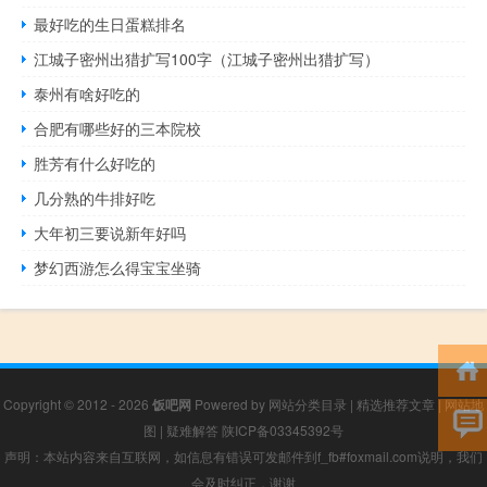
最好吃的生日蛋糕排名
江城子密州出猎扩写100字（江城子密州出猎扩写）
泰州有啥好吃的
合肥有哪些好的三本院校
胜芳有什么好吃的
几分熟的牛排好吃
大年初三要说新年好吗
梦幻西游怎么得宝宝坐骑
Copyright © 2012 - 2026
饭吧网
Powered by
网站分类目录
|
精选推荐文章
|
网站地
图
|
疑难解答
陕ICP备03345392号
声明：本站内容来自互联网，如信息有错误可发邮件到f_fb#foxmail.com说明，我们
会及时纠正，谢谢