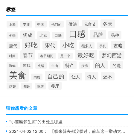
标签
冬天
做法
元宵节
专业
中国
上海
他们的
口感
品牌
切成
品种
北京
口味
冬季
好吃
小吃
宋代
攻略
唐代
很多人
手机
最好吃
春节
梦幻西游
时间
春节期间
是一个
的人
特产
的是
游戏
海鲜
火锅
牛肉
疫情
美食
自己的
诗人
还不
让人
肉质
餐厅
这是
都是
重庆
猜你想看的文章
“小窗幽梦生凉”的出处是哪里
2024-04-02 12:30： 【躲来躲去都没躲过，前车这一举动太害人！】3月23日，浙江宁波。一辆白色小车在沈海高速快车道行驶，行至宁海南出口处时，突然急刹减速并跨实线向右变道。紧随其后的大巴车、多辆小车纷纷减速避让。随后，大巴车向右绕过了白色小车，后方一辆黑色小车和一辆厢式货车也开始向右避让，不料白 ​​​