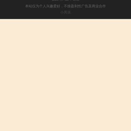
本站仅为个人兴趣爱好，不接盈利性广告及商业合作
小男孩