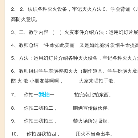
2、 2、认识各种灭火设备，牢记灭火方法 3、学会背诵《
高防火意识。
3、二、教学内容 （一）火灾事件介绍方法：运用幻灯片
4、教师总结：“生命如此美丽，又是如此脆弱 爱惜生命提
5、方法：运用幻灯片介绍各种灭火设备，牢记各种灭火方
6、教师组织学生表演模拟灭火（制作道具、学生扮演火魔和
防 火 歌 小朋友笑呵呵， 大家来唱拍手歌。
我拍
7、 你拍一
一， 拍完南北拍东西。
8、 你拍二我拍二， 咱俩宣传做伙伴。
9、 你拍三我拍三， 禁火场所别吸烟。
10、 你拍四我拍四， 用火不当会出事。