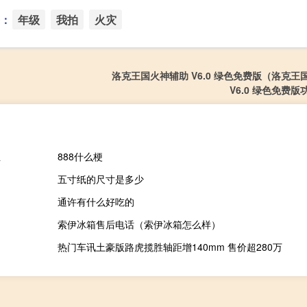
：
年级
我拍
火灾
洛克王国火神辅助 V6.0 绿色免费版（洛克王
V6.0 绿色免费
业
888什么梗
五寸纸的尺寸是多少
通许有什么好吃的
索伊冰箱售后电话（索伊冰箱怎么样）
热门车讯土豪版路虎揽胜轴距增140mm 售价超280万