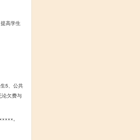
 提高学生
逃生5、公共
无论欠费与
××××。