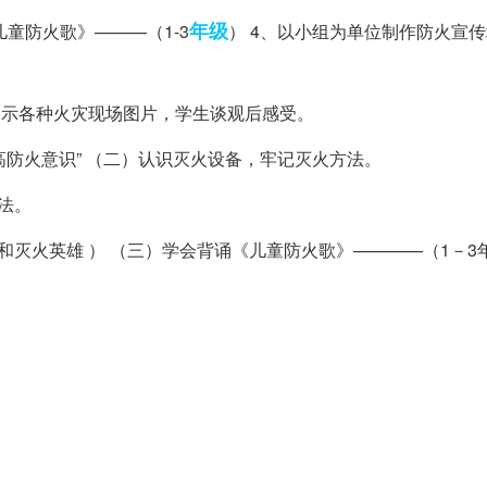
年级
儿童防火歌》———（1-3
） 4、以小组为单位制作防火宣
展示各种火灾现场图片，学生谈观后感受。
高防火意识” （二）认识灭火设备，牢记灭火方法。
法。
灭火英雄 ） （三）学会背诵《儿童防火歌》————（1－3年