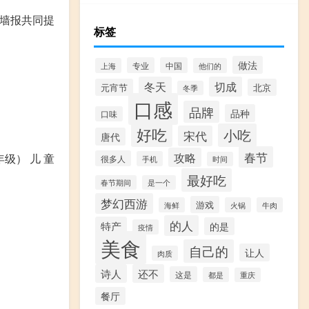
传墙报共同提
标签
做法
专业
中国
上海
他们的
冬天
切成
元宵节
北京
冬季
口感
品牌
品种
口味
好吃
小吃
宋代
唐代
春节
攻略
级） 儿 童
很多人
手机
时间
最好吃
春节期间
是一个
梦幻西游
游戏
海鲜
火锅
牛肉
的人
特产
的是
疫情
美食
自己的
让人
肉质
诗人
还不
这是
都是
重庆
餐厅