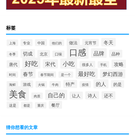
标签
冬天
做法
元宵节
专业
中国
上海
他们的
口感
品牌
切成
品种
北京
口味
冬季
好吃
小吃
宋代
攻略
唐代
很多人
手机
最好吃
春节
梦幻西游
时间
春节期间
是一个
的人
特产
的是
游戏
海鲜
火锅
牛肉
疫情
美食
自己的
诗人
还不
让人
肉质
餐厅
这是
都是
重庆
猜你想看的文章