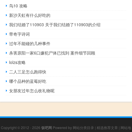
鸟10 攻略
新沙天虹有什么好吃的
我们结婚了110903 关于我们结婚了110903的介绍
带奇字诗词
过年不能碰的几种事件
杀害原阳一家6口嫌犯尸体已找到 案件细节回顾
lolzs攻略
二人三足怎么跑得快
哪个品种的蓝莓好吃
女朋友过年怎么收礼物呢
Copyright © 2012 - 2026
饭吧网
Powered by
网站分类目录
|
精选推荐文章
|
网站地