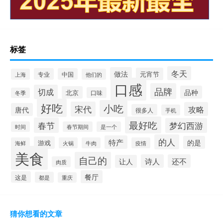
标签
冬天
做法
元宵节
专业
中国
上海
他们的
口感
品牌
切成
品种
北京
口味
冬季
好吃
小吃
宋代
攻略
唐代
很多人
手机
最好吃
春节
梦幻西游
时间
春节期间
是一个
的人
特产
的是
游戏
海鲜
火锅
牛肉
疫情
美食
自己的
诗人
还不
让人
肉质
餐厅
这是
都是
重庆
猜你想看的文章