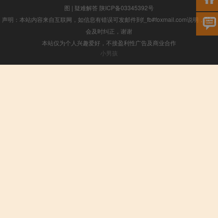
图
|
疑难解答
陕ICP备03345392号
声明：本站内容来自互联网，如信息有错误可发邮件到f_fb#foxmail.com说明，我们
会及时纠正，谢谢
本站仅为个人兴趣爱好，不接盈利性广告及商业合作
小男孩