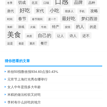
口感
品牌
切成
品种
北京
口味
冬季
好吃
小吃
宋代
攻略
唐代
很多人
手机
最好吃
春节
梦幻西游
时间
春节期间
是一个
的人
特产
的是
游戏
海鲜
火锅
牛肉
疫情
美食
自己的
诗人
还不
让人
肉质
餐厅
这是
都是
重庆
猜你想看的文章
科创50指数收报934.60点涨0.43%
元宵节上海灯光秀在哪举行
女人中年是指多大年龄
米糕的做法松软又好吃
李村有什么好吃的地方