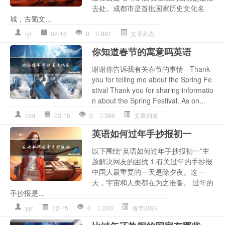
去处。成都市是首批国家历史文化名
城，古蜀文...
cjr
02-16
0
891
文章列表
你知道春节的寓意吗英语
谢谢你告诉我有关春节的事情 - Thank
you for telling me about the Spring Fe
stival Thank you for sharing informatio
n about the Spring Festival. As on...
nzd
02-15
0
399
文章列表
英语如何过年手抄报初一
以下围绕“英语如何过年手抄报初一”主
题解决网友的困扰 1.有关过年的手抄报
中国人最重要的一天是除夕夜。这一
天，宇宙和人类都在为之准备。 过年的
手抄报是...
yyr
02-15
0
240
春节2024