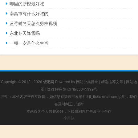
哪里的脐橙最好吃
南昌市有什么好吃的
蓝莓树冬天怎么剪枝视频
东北冬天降雪吗
一朝一夕是什么生肖
Copyright © 2012 - 2026
饭吧网
Powered by
网站分类目录
|
精选推荐文章
|
网站地
图
|
疑难解答
陕ICP备03345392号
声明：本站内容来自互联网，如信息有错误可发邮件到f_fb#foxmail.com说明，我们
会及时纠正，谢谢
本站仅为个人兴趣爱好，不接盈利性广告及商业合作
小男孩