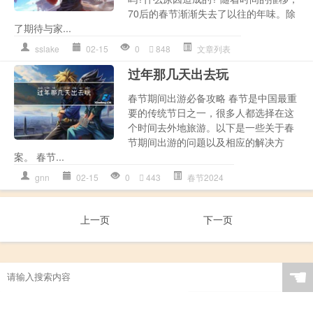
70后的春节渐渐失去了以往的年味。除
了期待与家...
sslake
02-15
0
848
文章列表
过年那几天出去玩
春节期间出游必备攻略 春节是中国最重
要的传统节日之一，很多人都选择在这
个时间去外地旅游。以下是一些关于春
节期间出游的问题以及相应的解决方
案。 春节...
gnn
02-15
0
443
春节2024
上一页
下一页
☚