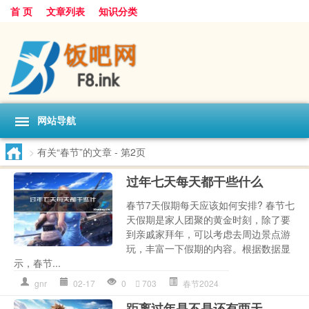
首 页
文章列表
知识分类
网站导航
>
有关“春节”的文章
- 第2页
过年七天每天都干些什么
春节7天假期每天应该如何安排? 春节七
天假期是家人团聚的黄金时刻，除了要
到亲戚家拜年，可以考虑去周边景点游
玩，丰富一下假期的内容。根据数据显
示，春节...
gnr
02-17
0
703
春节2024
距离过年是不是还有两天