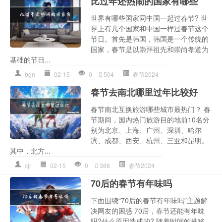
比过年还热闹的国家有哪些
世界有哪些国家同中国一起过春节? 世
界上有几个国家和中国一样过春节这个
节日。首先是韩国，韩国是一个传统的
国家，春节是以崇拜祖先和崇尚孝道为
基础的节日...
bgn
02-15
0
504
春节2024
春节去南北哪里过年比较好
春节南北互换旅游哪些城市最热门？ 春
节期间，国内热门旅游目的地前10名分
别为北京、上海、广州、深圳、哈尔
滨、成都、西安、杭州、三亚和昆明。
其中，北方...
cjr
02-15
0
388
春节2024
70后的春节有年味吗
下面围绕“70后的春节有年味吗”主题解
决网友的困惑 70后，春节还能有年味
吗?什么原因造成的? 随着时间的推移，