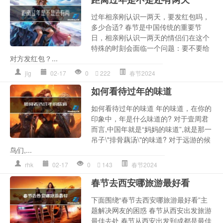
过年相亲刚认识一两天，要发红包吗，
多少合适? 春节是中国传统的重要节
日，相亲刚认识一两天的情侣们在这个
特殊的时刻会面临一个问题：要不要给
对方发红包？...
jlg
02-17
0
222
春节2024
如何看待过年的味道
如何看待过年的味道 年的味道，在你的
印象中，年是什么味道的? 对于壹周君
而言,中国年就是“妈妈的味道”,就是那一
吊子\"排骨藕汤\"的味道? 对于远游的候
鸟们,...
rhk
02-17
0
143
春节2024
春节去西安哪旅游最好看
下面围绕“春节去西安哪旅游最好看”主
题解决网友的困惑 春节从西安出发旅游
最佳去处 春节从西安出发到成都是最佳