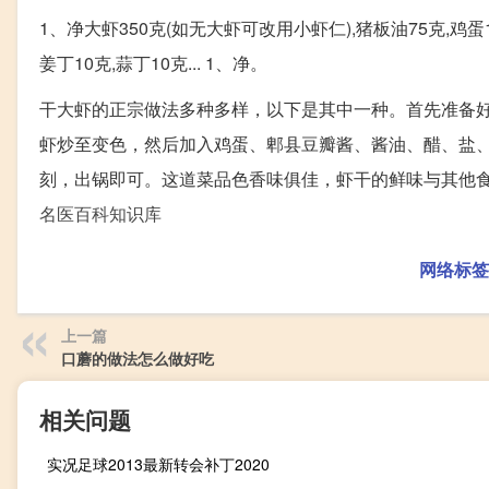
1、净大虾350克(如无大虾可改用小虾仁),猪板油75克,鸡蛋1个
姜丁10克,蒜丁10克... 1、净。
干大虾的正宗做法多种多样，以下是其中一种。首先准备
虾炒至变色，然后加入鸡蛋、郫县豆瓣酱、酱油、醋、盐
刻，出锅即可。这道菜品色香味俱佳，虾干的鲜味与其他食
名医百科知识库
网络标签
上一篇
口蘑的做法怎么做好吃
相关问题
实况足球2013最新转会补丁2020