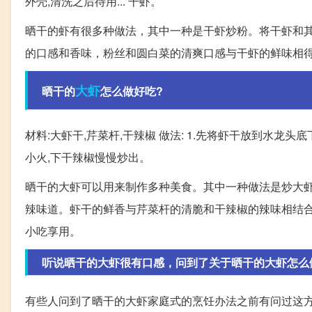
外壳,清洗之后待用... 干虾。
晒干的虾有很多种做法，其中一种是干虾炒粉。将干虾和
的口感和香味，粉丝和圆白菜的清爽口感与干虾的鲜味相
大虾
晒干的
怎么做好吃?
材料:大虾干,芹菜杆,干辣椒 做法: 1.先将虾干放到水龙头底
小火,下干辣椒慢慢炒出。
晒干的大虾可以用来制作多种美食。其中一种做法是炒大
辣味道。虾干的鲜香与芹菜杆的清脆和干辣椒的辣味相结
小吃享用。
听说晒干的大虾很有口感，问到了关于晒干的大虾怎么做好
有些人问到了晒干的大虾家庭式的烹饪办法之前有问过这方面