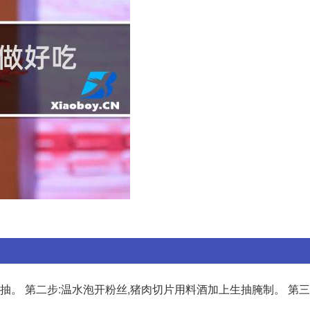
,生抽。 第二步:温水泡开粉丝,猪肉切片用料酒加上生抽腌制。 第三