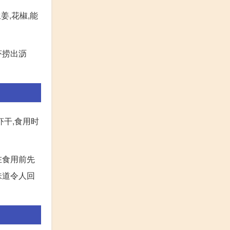
姜,花椒,能
虾捞出沥
虾干,食用时
在食用前先
味道令人回