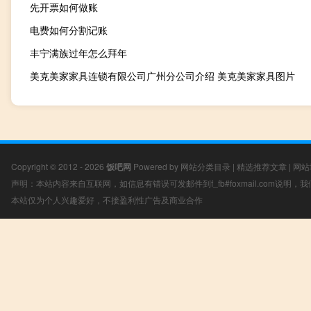
先开票如何做账
电费如何分割记账
丰宁满族过年怎么拜年
美克美家家具连锁有限公司广州分公司介绍 美克美家家具图片
Copyright © 2012 - 2026
饭吧网
Powered by
网站分类目录
|
精选推荐文章
|
网站
声明：本站内容来自互联网，如信息有错误可发邮件到f_fb#foxmail.com说明
本站仅为个人兴趣爱好，不接盈利性广告及商业合作