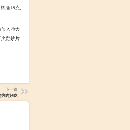
料酒15克,
后放入净大
豆尖翻炒片
下一篇
的烤肉好吃