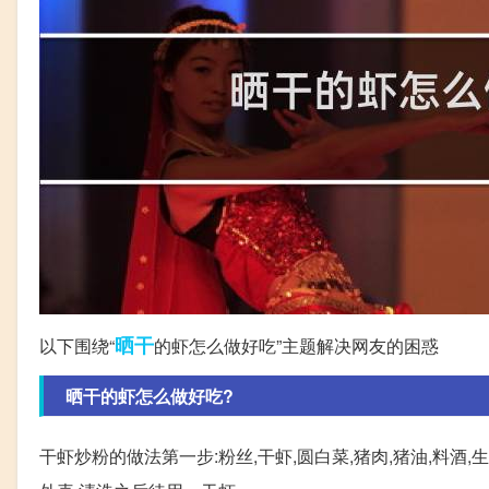
晒干
以下围绕“
的虾怎么做好吃”主题解决网友的困惑
晒干的虾怎么做好吃?
干虾炒粉的做法第一步:粉丝,干虾,圆白菜,猪肉,猪油,料酒