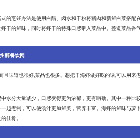
庭式的烹饪办法是使用白醋、卤水和干粉将猪肉和新鲜白菜搭配
收虾干的鲜味，同时将虾干的特殊口感带入菜品中。整道菜品香
九州醉餐饮网
而且味道也很好,菜品也很多。想把干海虾做好吃的话,可以用来
程中水分大量减少，口感变得更为浓郁，更有嚼劲。其中一种比
卜一起煮制，可以使汤汁更加鲜美，营养丰富。海虾的鲜味与萝
过的佳肴。