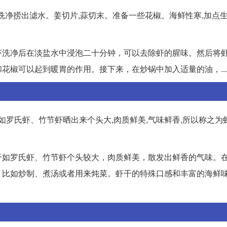
、洗净捞出滤水。姜切片,蒜切末。准备一些花椒。海鲜性寒,加点生
虾洗净后在淡盐水中浸泡二十分钟，可以去除虾的腥味。然后将
花椒可以起到暖胃的作用。接下来，在炒锅中加入适量的油，...
如罗氏虾、竹节虾晒出来个头大,肉质鲜美,气味鲜香,所以称之为
干如罗氏虾、竹节虾个头较大，肉质鲜美，散发出鲜香的气味。
，比如炒制、煮汤或者用来炖菜。虾干的特殊口感和丰富的海鲜