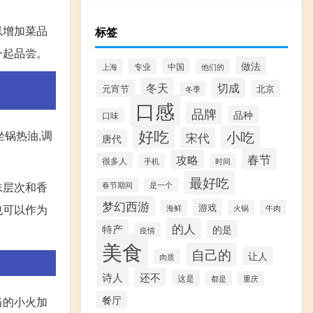
以增加菜品
标签
一起品尝。
做法
专业
中国
上海
他们的
冬天
切成
元宵节
北京
冬季
口感
品牌
品种
口味
好吃
坐锅热油,调
小吃
宋代
唐代
春节
攻略
很多人
手机
时间
最好吃
味层次和香
春节期间
是一个
梦幻西游
游戏
也可以作为
海鲜
火锅
牛肉
的人
特产
的是
疫情
美食
自己的
让人
肉质
诗人
还不
这是
都是
重庆
餐厅
当的小火加