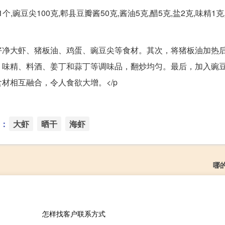
,豌豆尖100克,郫县豆瓣酱50克,酱油5克,醋5克,盐2克,味精1克,
好净大虾、猪板油、鸡蛋、豌豆尖等食材。其次，将猪板油加热
、味精、料酒、姜丁和蒜丁等调味品，翻炒均匀。最后，加入豌
材相互融合，令人食欲大增。</p
：
大虾
晒干
海虾
哪
怎样找客户联系方式