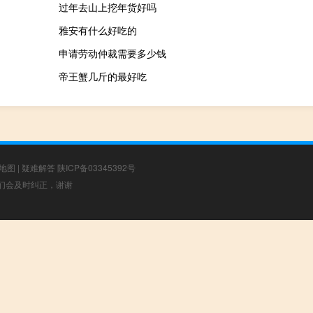
过年去山上挖年货好吗
雅安有什么好吃的
申请劳动仲裁需要多少钱
帝王蟹几斤的最好吃
地图
|
疑难解答
陕ICP备03345392号
，我们会及时纠正，谢谢