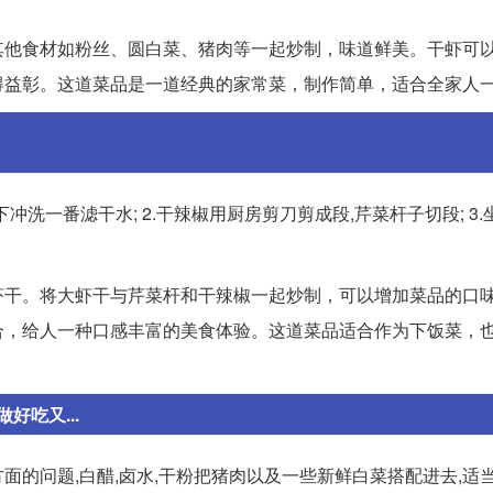
其他食材如粉丝、圆白菜、猪肉等一起炒制，味道鲜美。干虾可
得益彰。这道菜品是一道经典的家常菜，制作简单，适合全家人
下冲洗一番滤干水; 2.干辣椒用厨房剪刀剪成段,芹菜杆子切段; 3.
虾干。将大虾干与芹菜杆和干辣椒一起炒制，可以增加菜品的口
合，给人一种口感丰富的美食体验。这道菜品适合作为下饭菜，
吃又...
的问题,白醋,卤水,干粉把猪肉以及一些新鲜白菜搭配进去,适