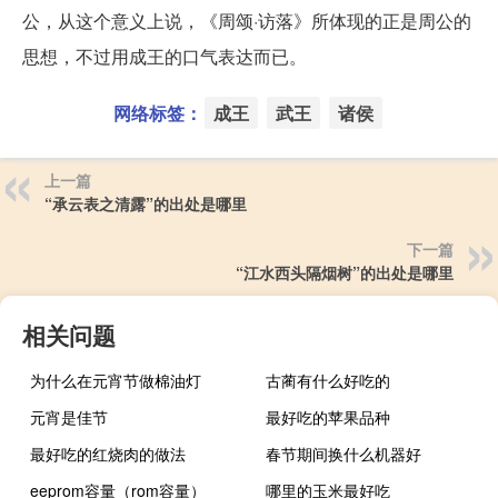
公，从这个意义上说，《周颂·访落》所体现的正是周公的
思想，不过用成王的口气表达而已。
网络标签：
成王
武王
诸侯
上一篇
“承云表之清露”的出处是哪里
下一篇
“江水西头隔烟树”的出处是哪里
相关问题
为什么在元宵节做棉油灯
古蔺有什么好吃的
元宵是佳节
最好吃的苹果品种
最好吃的红烧肉的做法
春节期间换什么机器好
eeprom容量（rom容量）
哪里的玉米最好吃