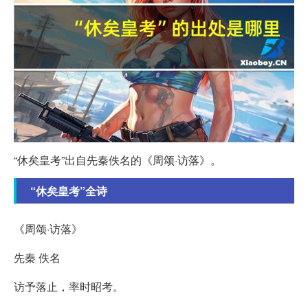
“休矣皇考”出自先秦佚名的《周颂·访落》。
“休矣皇考”全诗
《周颂·访落》
先秦 佚名
访予落止，率时昭考。