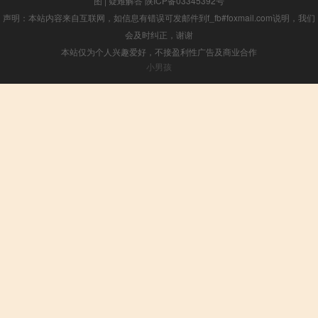
图
|
疑难解答
陕ICP备03345392号
声明：本站内容来自互联网，如信息有错误可发邮件到f_fb#foxmail.com说明，我们
会及时纠正，谢谢
本站仅为个人兴趣爱好，不接盈利性广告及商业合作
小男孩