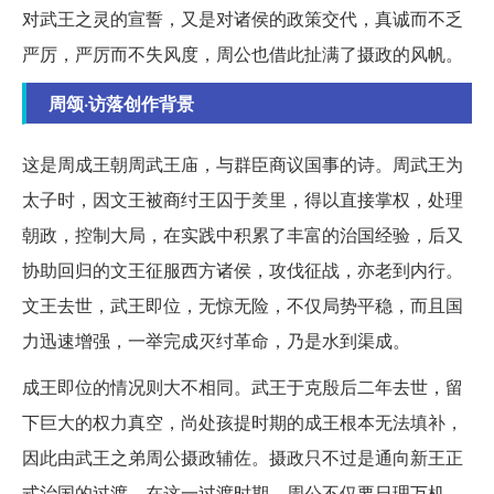
对武王之灵的宣誓，又是对诸侯的政策交代，真诚而不乏
严厉，严厉而不失风度，周公也借此扯满了摄政的风帆。
周颂·访落创作背景
这是周成王朝周武王庙，与群臣商议国事的诗。周武王为
太子时，因文王被商纣王囚于羑里，得以直接掌权，处理
朝政，控制大局，在实践中积累了丰富的治国经验，后又
协助回归的文王征服西方诸侯，攻伐征战，亦老到内行。
文王去世，武王即位，无惊无险，不仅局势平稳，而且国
力迅速增强，一举完成灭纣革命，乃是水到渠成。
成王即位的情况则大不相同。武王于克殷后二年去世，留
下巨大的权力真空，尚处孩提时期的成王根本无法填补，
因此由武王之弟周公摄政辅佐。摄政只不过是通向新王正
式治国的过渡，在这一过渡时期，周公不仅要日理万机，