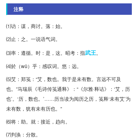
注释
⑴访：谋，商讨。落：始。
⑵止：之。一说语气词。
武王
⑶率：遵循。时：是，这。昭考：指
。
⑷於（wū）乎：感叹词。悠：远。
⑸艾：郑笺：“艾，数也。我于是未有数。言远不可及
也。”马瑞辰《毛诗传笺通释》：“《尔雅·释诂》：‘艾，历
也’。‘历，数也。’……历当读为阅历之历，笺释‘未有艾’为
未有数，犹有未有历也。”
⑹将：助。就：接近，趋向。
⑺判涣：分散。