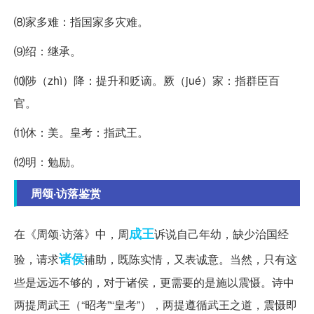
⑻家多难：指国家多灾难。
⑼绍：继承。
⑽陟（zhì）降：提升和贬谪。厥（jué）家：指群臣百
官。
⑾休：美。皇考：指武王。
⑿明：勉励。
周颂·访落鉴赏
成王
在《周颂·访落》中，周
诉说自己年幼，缺少治国经
诸侯
验，请求
辅助，既陈实情，又表诚意。当然，只有这
些是远远不够的，对于诸侯，更需要的是施以震慑。诗中
两提周武王（“昭考”“皇考”），两提遵循武王之道，震慑即