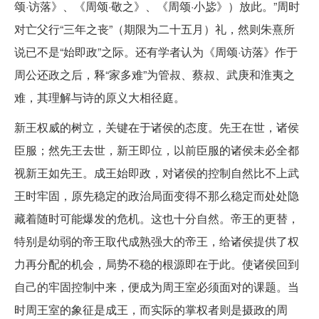
颂·访落》、《周颂·敬之》、《周颂·小毖》）放此。”周时
对亡父行“三年之丧”（期限为二十五月）礼，然则朱熹所
说已不是“始即政”之际。还有学者认为《周颂·访落》作于
周公还政之后，释“家多难”为管叔、蔡叔、武庚和淮夷之
难，其理解与诗的原义大相径庭。
新王权威的树立，关键在于诸侯的态度。先王在世，诸侯
臣服；然先王去世，新王即位，以前臣服的诸侯未必全都
视新王如先王。成王始即政，对诸侯的控制自然比不上武
王时牢固，原先稳定的政治局面变得不那么稳定而处处隐
藏着随时可能爆发的危机。这也十分自然。帝王的更替，
特别是幼弱的帝王取代成熟强大的帝王，给诸侯提供了权
力再分配的机会，局势不稳的根源即在于此。使诸侯回到
自己的牢固控制中来，便成为周王室必须面对的课题。当
时周王室的象征是成王，而实际的掌权者则是摄政的周