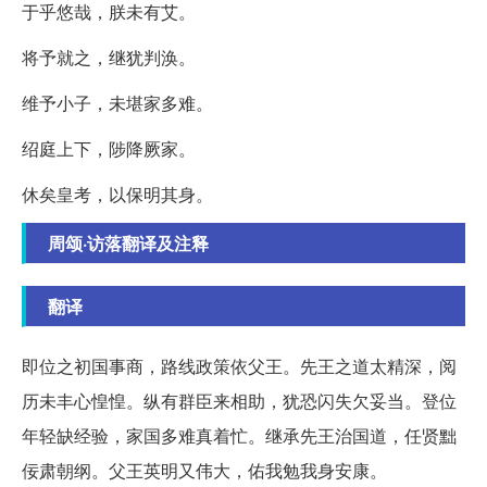
于乎悠哉，朕未有艾。
将予就之，继犹判涣。
维予小子，未堪家多难。
绍庭上下，陟降厥家。
休矣皇考，以保明其身。
周颂·访落翻译及注释
翻译
即位之初国事商，路线政策依父王。先王之道太精深，阅
历未丰心惶惶。纵有群臣来相助，犹恐闪失欠妥当。登位
年轻缺经验，家国多难真着忙。继承先王治国道，任贤黜
佞肃朝纲。父王英明又伟大，佑我勉我身安康。