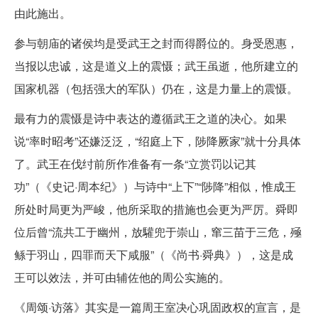
由此施出。
参与朝庙的诸侯均是受武王之封而得爵位的。身受恩惠，
当报以忠诚，这是道义上的震慑；武王虽逝，他所建立的
国家机器（包括强大的军队）仍在，这是力量上的震慑。
最有力的震慑是诗中表达的遵循武王之道的决心。如果
说“率时昭考”还嫌泛泛，“绍庭上下，陟降厥家”就十分具体
了。武王在伐纣前所作准备有一条“立赏罚以记其
功”（《史记·周本纪》）与诗中“上下”“陟降”相似，惟成王
所处时局更为严峻，他所采取的措施也会更为严厉。舜即
位后曾“流共工于幽州，放驩兜于崇山，窜三苗于三危，殛
鲧于羽山，四罪而天下咸服”（《尚书·舜典》），这是成
王可以效法，并可由辅佐他的周公实施的。
《周颂·访落》其实是一篇周王室决心巩固政权的宣言，是