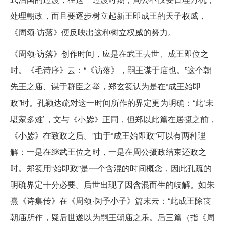
处理朝政，而且要逐步树立起新王即成王的天子权威，
《周颂·访落》便反映出这种树立权威的努力。
《周颂·访落》创作时间，应是在武王去世、成王即位之
时。《毛诗序》云：“《访落》，嗣王谋于庙也。”这个朝
先王之庙、谋于群臣之举，郑玄笺认为是在“成王始即
政”时。孔颖达疏对这一时间所作的界定更为明确：“此‘未
堪家多难’，文与《小毖》正同，但郑以此篇在居摄之前，
《小毖》在致政之后。”由于“成王始即政”可以有两种理
解：一是在继武王位之时，一是在周公摄政结束还政之
时。郑笺用“始即政”是一个含混的时间概念，因此孔疏的
明确界定十分必要。后世出现了因含混而生的歧解。如朱
熹《诗集传》在《周颂·闵予小子》篇末云：“此成王除丧
朝庙所作，疑后世遂以为嗣王朝庙之乐。后三篇（指《周