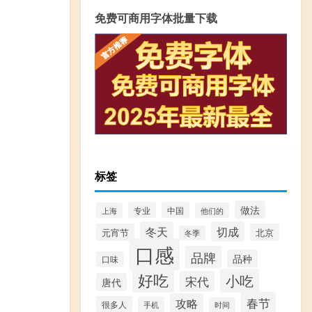
免费可商用字体批量下载
标签
做法
专业
中国
上海
他们的
冬天
切成
元宵节
北京
冬季
口感
品牌
品种
口味
好吃
小吃
宋代
唐代
春节
攻略
很多人
手机
时间