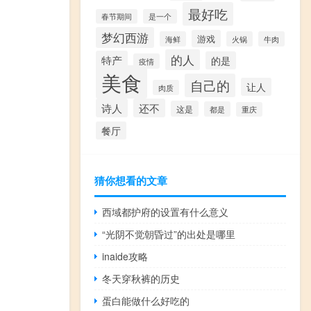
最好吃
春节期间
是一个
梦幻西游
游戏
海鲜
火锅
牛肉
的人
特产
的是
疫情
美食
自己的
让人
肉质
诗人
还不
这是
都是
重庆
餐厅
猜你想看的文章
西域都护府的设置有什么意义
“光阴不觉朝昏过”的出处是哪里
inaide攻略
冬天穿秋裤的历史
蛋白能做什么好吃的