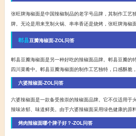
张旺牌海椒面是中国辣椒制品的老字号品牌，其制作工艺
牌。无论是用来烹制火锅、串串香还是烧烤，张旺牌海椒
郫县
豆瓣海椒面-ZOL问答
郫县豆瓣海椒面是另一种好吃的辣椒面品牌。郫县豆瓣的
四川菜肴中。郫县豆瓣海椒面的制作工艺独特，口感酥脆
六婆辣椒面-ZOL问答
六婆辣椒面是一款备受推崇的辣椒面品牌。它不仅适用于
辣味浓郁、味道鲜美。由于六婆辣椒面采用绿色健康的原
烤肉辣椒面哪个牌子好？-ZOL问答