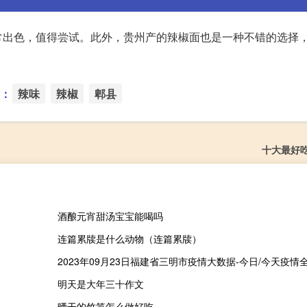
常出色，值得尝试。此外，贵州产的辣椒面也是一种不错的选择
：
辣味
辣椒
郫县
十大最好
酒酿元宵甜汤宝宝能喝吗
连篇累牍是什么动物（连篇累牍）
明天是大年三十作文
晒干的竹笋怎么做好吃