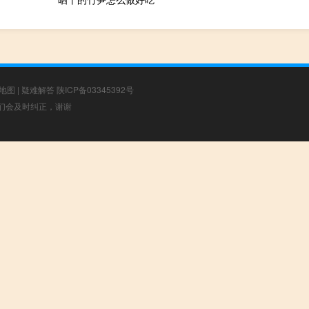
地图
|
疑难解答
陕ICP备03345392号
，我们会及时纠正，谢谢