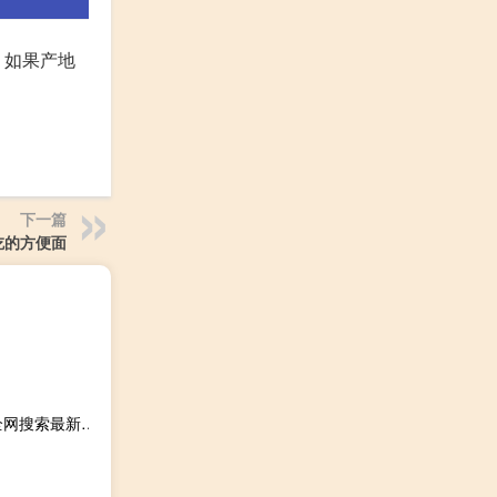
，如果产地
下一篇
吃的方便面
2023年09月23日福建省三明市疫情大数据-今日/今天疫情全网搜索最新实时消息动态情况通知播报