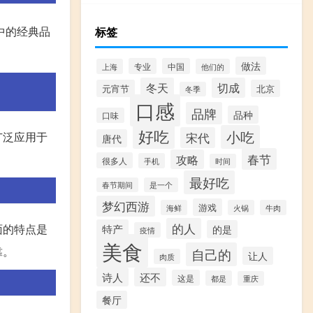
中的经典品
标签
做法
专业
中国
上海
他们的
冬天
切成
元宵节
北京
冬季
口感
品牌
品种
口味
好吃
小吃
广泛应用于
宋代
唐代
春节
攻略
很多人
手机
时间
最好吃
春节期间
是一个
梦幻西游
游戏
海鲜
火锅
牛肉
的人
面的特点是
特产
的是
疫情
美食
靠。
自己的
让人
肉质
诗人
还不
这是
都是
重庆
餐厅