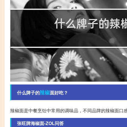
辣椒
什么牌子的
面好吃？
辣椒面是中餐烹饪中常用的调味品，不同品牌的辣椒面口
张旺牌海椒面-ZOL问答